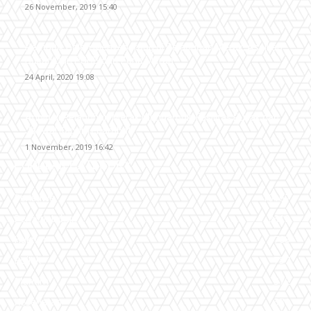
26 November, 2019 15:40
Pemudik Boleh Menyeberang di Pelabuhan Merak, Asalkan
Bukan Dari PSBB dan Zona Merah
24 April, 2020 19:08
Angin di Pelabuhan Merak Mengamuk, Fasilitas Rusak dan
Jadwal Kapal Terlambat
1 November, 2019 16:42
POPULAR CATEGORY
Peristiwa
10167
Pemerintahan
3319
Hukrim
763
Politik
757
Maritim
372
Kesehatan
331