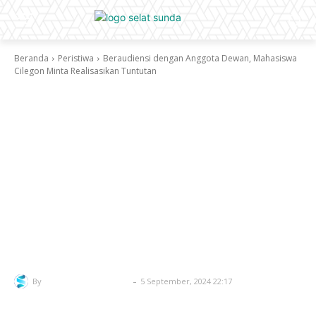
Beranda
Peristiwa
Beraudiensi dengan Anggota Dewan, Mahasiswa
Cilegon Minta Realisasikan Tuntutan
Facebook
Twitter
Pinterest
W
Peristiwa
Beraudiensi dengan Anggota
Dewan, Mahasiswa Cilegon
Minta Realisasikan Tuntutan
-
By
Redaksi Selatsunda
5 September, 2024 22:17