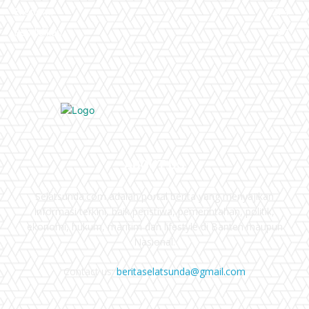
Ekonomi
274
Pendidikan
97
ABOUT US
Selatsunda.com adalah portal berita yang menyajikan
informasi terkini, baik peristiwa, pemerintahan, politik,
ekonomi, hukum, maritim dan lifestyle di Banten maupun
Nasional.
Contact us:
beritaselatsunda@gmail.com