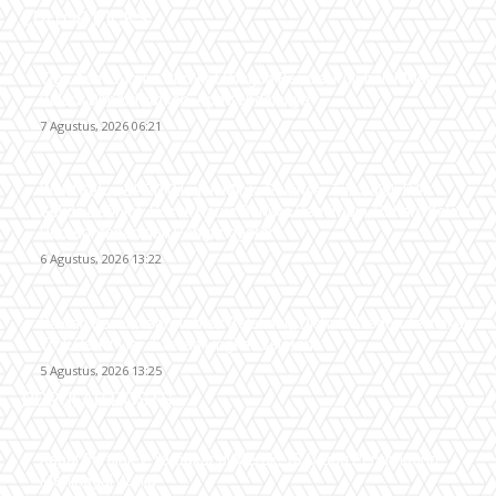
EDITOR PICKS
Tiga Aset Jumbo Pemkot Cilegon Bernilai Puluhan Miliar
Belum Dimanfaatkan, Apa Kendalanya?
7 Agustus, 2026 06:21
Wakil Ketua DPRD Cilegon Minta Robinsar Tak Salah Pilih
Sekda Definitif: Sosok Harus Berjiwa Pemimpin, Paham Kelola
Pemerintahan dan Penganggaran
6 Agustus, 2026 13:22
Rawan Kecelakaan Tabrak Belakang, Dishub Cilegon Tertibkan
Truk Parkir Liar di Jalan Lingkar Selatan
5 Agustus, 2026 13:25
POPULAR POSTS
Kapal Portlink V Terbakar di Merak, 15 Orang Penumpang
Meninggal Dunia