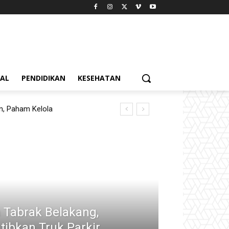
IAL
PENDIDIKAN
KESEHATAN
in, Paham Kelola
 Tabrak Belakang,
tibkan Truk Parkir