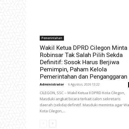
Pemerintahan
Wakil Ketua DPRD Cilegon Minta
Robinsar Tak Salah Pilih Sekda
Definitif: Sosok Harus Berjiwa
Pemimpin, Paham Kelola
Pemerintahan dan Penganggaran
Administrator
-
6 Agustus, 2026 13:22
CILEGON, SSC – Wakil Ketua II DPRD Kota Cilegon,
Masduki angkat bicara terkait calon sekretaris
daerah (sekda) definitif. Masduki meminta agar Wa
Kota Cilegon,...