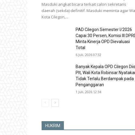
Masduki angkat bicara terkait calon sekretaris
daerah (sekda) definitif. Masduki meminta agar Wa
Kota Cilegon,...
PAD Cilegon Semester I/2026
Capai 30 Persen, Komisi III DPR
Minta Kinerja OPD Dievaluasi
Total
6 Juli, 2026 07:32
Banyak Kepala OPD Cilegon Diis
Plt, Wali Kota Robinsar Nyataka
Tidak Terlalu Berdampak pada
Penganggaran
1 Juli, 2026 12:34
HUKRIM