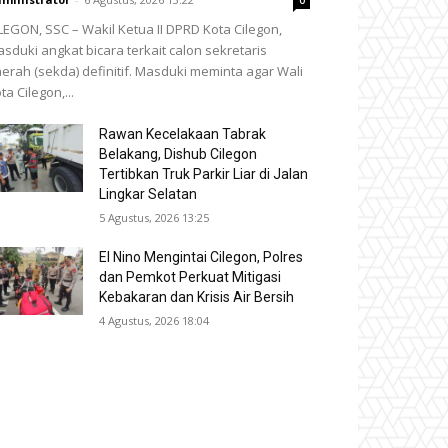
0
LEGON, SSC – Wakil Ketua II DPRD Kota Cilegon,
sduki angkat bicara terkait calon sekretaris
erah (sekda) definitif. Masduki meminta agar Wali
ta Cilegon,...
Rawan Kecelakaan Tabrak
Belakang, Dishub Cilegon
Tertibkan Truk Parkir Liar di Jalan
Lingkar Selatan
5 Agustus, 2026 13:25
El Nino Mengintai Cilegon, Polres
dan Pemkot Perkuat Mitigasi
Kebakaran dan Krisis Air Bersih
4 Agustus, 2026 18:04