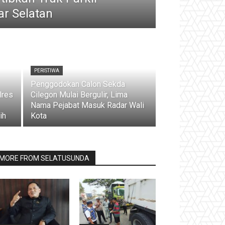
ar Selatan
PERISTIWA
Penggodokan Calon Sekda
lres
Cilegon Mulai Bergulir, Lima
Nama Pejabat Masuk Radar Wali
ih
Kota
MORE FROM SELATUSUNDA