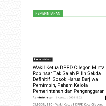
PEMERINTAHAN
Pemerintahan
Wakil Ketua DPRD Cilegon Minta
Robinsar Tak Salah Pilih Sekda
Definitif: Sosok Harus Berjiwa
Pemimpin, Paham Kelola
Pemerintahan dan Penganggaran
Administrator
-
6 Agustus, 2026 13:22
CILEGON, SSC – Wakil Ketua II DPRD Kota Cilegon,