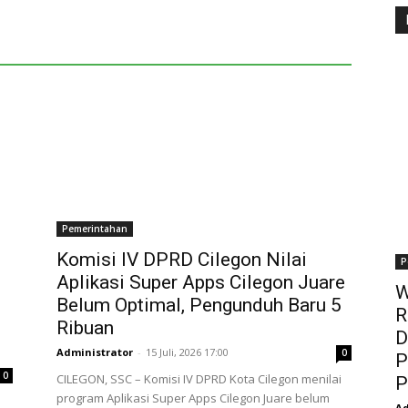
Pemerintahan
Komisi IV DPRD Cilegon Nilai
P
Aplikasi Super Apps Cilegon Juare
W
Belum Optimal, Pengunduh Baru 5
R
Ribuan
D
Administrator
-
15 Juli, 2026 17:00
0
P
0
CILEGON, SSC – Komisi IV DPRD Kota Cilegon menilai
P
program Aplikasi Super Apps Cilegon Juare belum
Ad