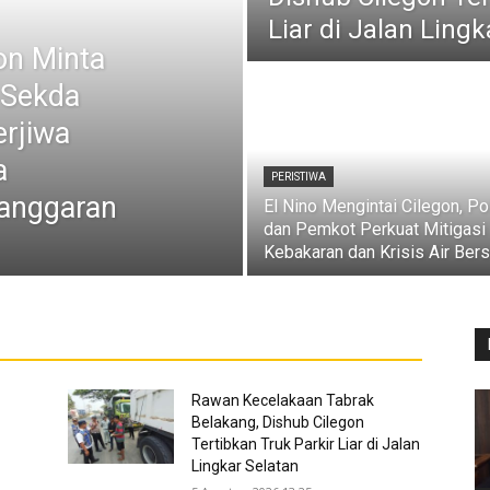
Liar di Jalan Lingk
on Minta
h Sekda
erjiwa
a
PERISTIWA
anggaran
El Nino Mengintai Cilegon, Po
dan Pemkot Perkuat Mitigasi
Kebakaran dan Krisis Air Bers
Rawan Kecelakaan Tabrak
Belakang, Dishub Cilegon
Tertibkan Truk Parkir Liar di Jalan
Lingkar Selatan