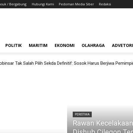
suk / Bergabung
Hubungi Kami
Pedoman Media Siber
Redaksi
POLITIK
MARITIM
EKONOMI
OLAHRAGA
ADVETOR
binsar Tak Salah Pilih Sekda Definitif: Sosok Harus Berjiwa Pemimp
PERISTIWA
Rawan Kecelakaan
Dishub Cilegon Ter