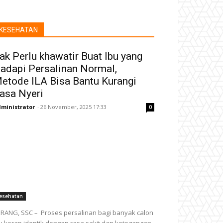
KESEHATAN
ak Perlu khawatir Buat Ibu yang
adapi Persalinan Normal,
etode ILA Bisa Bantu Kurangi
asa Nyeri
ministrator
-
26 November, 2025 17:33
0
esehatan
RANG, SSC – Proses persalinan bagi banyak calon
u kerap identik dengan rasa sakit dan ketegangan.