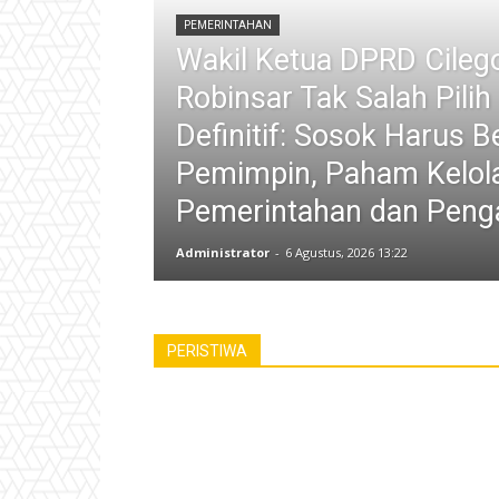
PEMERINTAHAN
Wakil Ketua DPRD Cileg
Robinsar Tak Salah Pili
Definitif: Sosok Harus B
Pemimpin, Paham Kelol
Pemerintahan dan Peng
Administrator
-
6 Agustus, 2026 13:22
PERISTIWA