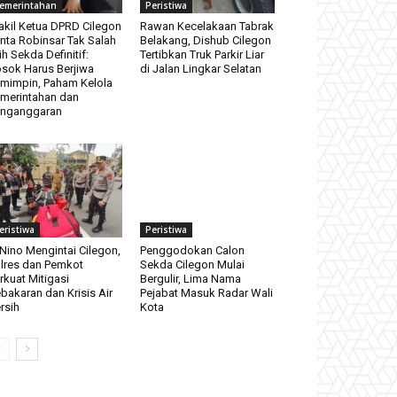
emerintahan
Peristiwa
kil Ketua DPRD Cilegon
Rawan Kecelakaan Tabrak
nta Robinsar Tak Salah
Belakang, Dishub Cilegon
lih Sekda Definitif:
Tertibkan Truk Parkir Liar
sok Harus Berjiwa
di Jalan Lingkar Selatan
mimpin, Paham Kelola
merintahan dan
nganggaran
eristiwa
Peristiwa
 Nino Mengintai Cilegon,
Penggodokan Calon
lres dan Pemkot
Sekda Cilegon Mulai
rkuat Mitigasi
Bergulir, Lima Nama
bakaran dan Krisis Air
Pejabat Masuk Radar Wali
rsih
Kota