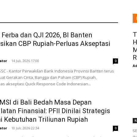
T
 Ferba dan QJI 2026, BI Banten
H
sikan CBP Rupiah-Perluas Akseptasi
M
R
ator
-
14 Juli, 2026 17:00
0
Ad
SC - Kantor Perwakilan Bank Indonesia Provinsi Banten terus
t Gerakan Cinta, Bangga dan Paham (CBP) Rupiah,
s akseptasi Quick Response Code Indonesian...
MSI di Bali Bedah Masa Depan
atan Finansial: PFII Dinilai Strategis
i Kebutuhan Triliunan Rupiah
K
ator
-
10 Juli, 2026 22:34
0
SE
ib