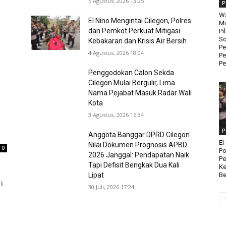
5 Agustus, 2026 13:25
P
Wa
El Nino Mengintai Cilegon, Polres
Mi
dan Pemkot Perkuat Mitigasi
Pi
So
Kebakaran dan Krisis Air Bersih
Pe
4 Agustus, 2026 18:04
Pe
Pe
Penggodokan Calon Sekda
Cilegon Mulai Bergulir, Lima
Nama Pejabat Masuk Radar Wali
Kota
3 Agustus, 2026 16:34
P
Anggota Banggar DPRD Cilegon
El
Nilai Dokumen Prognosis APBD
0
Po
2026 Janggal: Pendapatan Naik
Pe
Tapi Defisit Bengkak Dua Kali
Ke
Be
Lipat
li
30 Juli, 2026 17:24