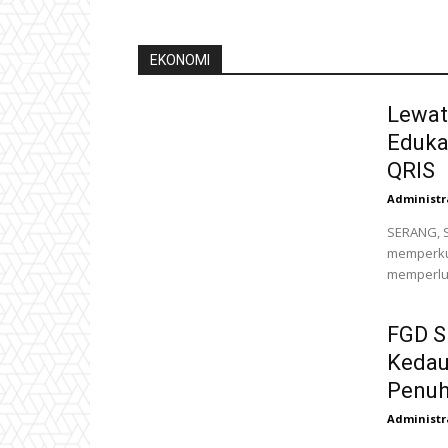
EKONOMI
Lewat
Eduka
QRIS
Administr
SERANG, S
memperkua
memperlua
FGD S
Kedaul
Penuh
Administr