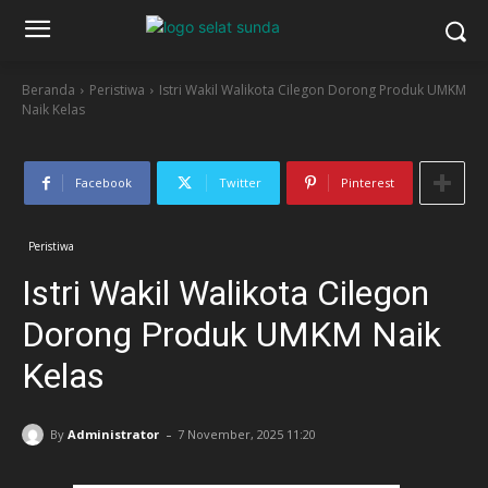
Beranda
Peristiwa
Istri Wakil Walikota Cilegon Dorong Produk UMKM
Naik Kelas
Facebook
Twitter
Pinterest
Peristiwa
Istri Wakil Walikota Cilegon
Dorong Produk UMKM Naik
Kelas
-
By
Administrator
7 November, 2025 11:20