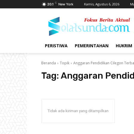
C
Kamis, Agustus 6, 2026
Ma
20.1
New York
PERISTIWA
PEMERINTAHAN
HUKRIM
Beranda
Topik
Anggaran Pendidikan Cilegon Terba
Tag:
Anggaran Pendid
Tidak ada kiriman yang ditampilkan