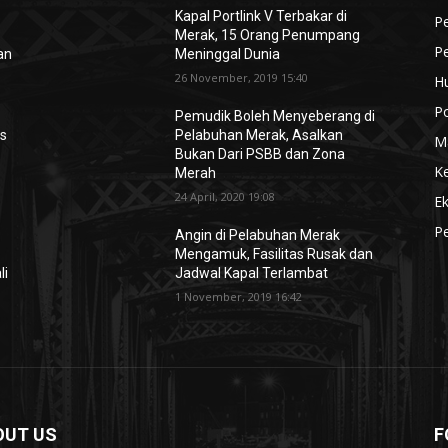
Kapal Portlink V Terbakar di
Pe
Merak, 15 Orang Penumpang
P
lan
Meninggal Dunia
26 November, 2019 15:40
H
Po
Pemudik Boleh Menyeberang di
es
Pelabuhan Merak, Asalkan
M
Bukan Dari PSBB dan Zona
K
Merah
24 April, 2020 19:08
E
Pe
Angin di Pelabuhan Merak
Mengamuk, Fasilitas Rusak dan
li
Jadwal Kapal Terlambat
1 November, 2019 16:42
OUT US
F