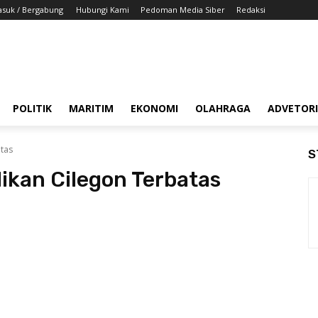
suk / Bergabung
Hubungi Kami
Pedoman Media Siber
Redaksi
POLITIK
MARITIM
EKONOMI
OLAHRAGA
ADVETOR
tas
S
ikan Cilegon Terbatas