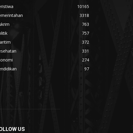
ristiwa
10165
emerintahan
3318
ukrim
763
litik
757
aritim
372
esehatan
331
konomi
274
ndidikan
97
OLLOW US