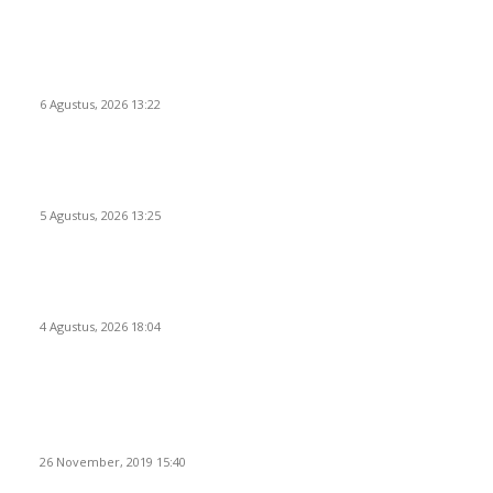
Wakil Ketua DPRD Cilegon Minta Robinsar Tak Salah Pilih
Sekda Definitif: Sosok Harus Berjiwa Pemimpin, Paham Kelola
Pemerintahan dan Penganggaran
6 Agustus, 2026 13:22
Rawan Kecelakaan Tabrak Belakang, Dishub Cilegon Tertibkan
Truk Parkir Liar di Jalan Lingkar Selatan
5 Agustus, 2026 13:25
El Nino Mengintai Cilegon, Polres dan Pemkot Perkuat Mitigasi
Kebakaran dan Krisis Air Bersih
4 Agustus, 2026 18:04
POPULAR POSTS
Kapal Portlink V Terbakar di Merak, 15 Orang Penumpang
Meninggal Dunia
26 November, 2019 15:40