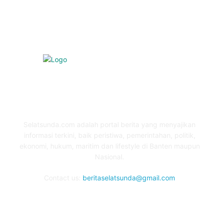
Pendidikan
97
ABOUT US
Selatsunda.com adalah portal berita yang menyajikan
informasi terkini, baik peristiwa, pemerintahan, politik,
ekonomi, hukum, maritim dan lifestyle di Banten maupun
Nasional.
Contact us:
beritaselatsunda@gmail.com