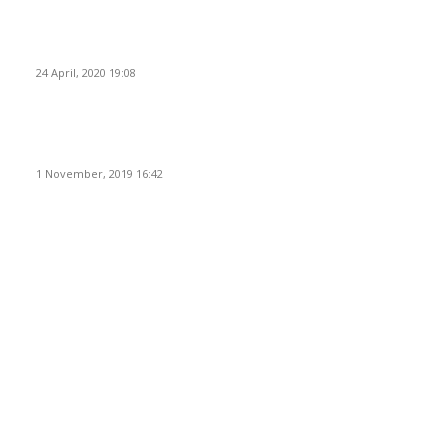
Pemudik Boleh Menyeberang di Pelabuhan Merak, Asalkan
Bukan Dari PSBB dan Zona Merah
24 April, 2020 19:08
Angin di Pelabuhan Merak Mengamuk, Fasilitas Rusak dan
Jadwal Kapal Terlambat
1 November, 2019 16:42
POPULAR CATEGORY
Peristiwa
10166
Pemerintahan
3319
Hukrim
763
Politik
757
Maritim
372
Kesehatan
331
Ekonomi
274