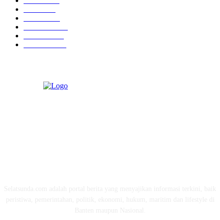
Hukrim
763
Politik
757
Maritim
372
Kesehatan
331
Ekonomi
274
Pendidikan
97
ABOUT US
Selatsunda.com adalah portal berita yang menyajikan informasi terkini, baik
peristiwa, pemerintahan, politik, ekonomi, hukum, maritim dan lifestyle di
Banten maupun Nasional.