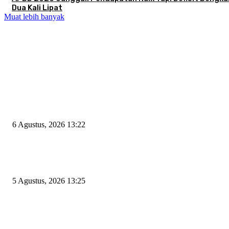
Dua Kali Lipat
Muat lebih banyak
EDITOR PICKS
Wakil Ketua DPRD Cilegon Minta Robinsar Tak Salah Pilih Sekda Definiti
Sosok Harus Berjiwa Pemimpin, Paham Kelola Pemerintahan dan Pengan
6 Agustus, 2026 13:22
Rawan Kecelakaan Tabrak Belakang, Dishub Cilegon Tertibkan Truk Parki
Liar di Jalan Lingkar Selatan
5 Agustus, 2026 13:25
El Nino Mengintai Cilegon, Polres dan Pemkot Perkuat Mitigasi Kebakara
Krisis Air Bersih