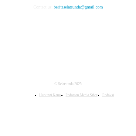
Contact us:
beritaselatsunda@gmail.com
FOLLOW US
© Selatsunda 2025
Hubungi Kami
Pedoman Media Siber
Redaksi