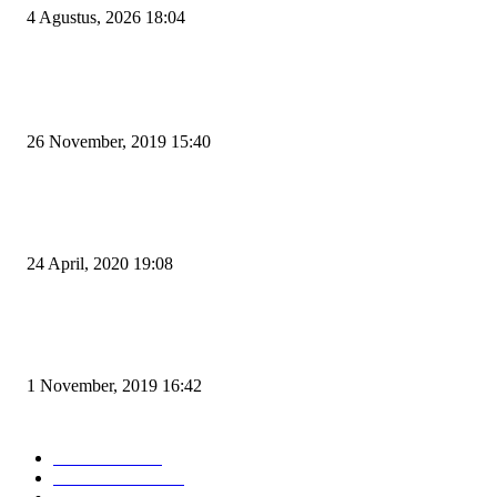
4 Agustus, 2026 18:04
POPULAR POSTS
Kapal Portlink V Terbakar di Merak, 15 Orang Penumpang Meninggal Du
26 November, 2019 15:40
Pemudik Boleh Menyeberang di Pelabuhan Merak, Asalkan Bukan Dari P
dan Zona Merah
24 April, 2020 19:08
Angin di Pelabuhan Merak Mengamuk, Fasilitas Rusak dan Jadwal Kapal
Terlambat
1 November, 2019 16:42
POPULAR CATEGORY
Peristiwa
10166
Pemerintahan
3319