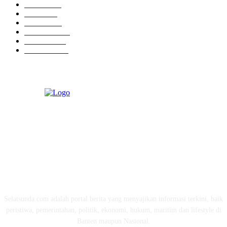
Hukrim
763
Politik
757
Maritim
372
Kesehatan
331
Ekonomi
274
Pendidikan
97
ABOUT US
Selatsunda.com adalah portal berita yang menyajikan informasi terkini, baik
peristiwa, pemerintahan, politik, ekonomi, hukum, maritim dan lifestyle di
Banten maupun Nasional.