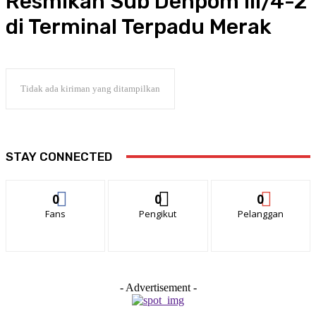
Resmikan Sub Denpom III/4-2
di Terminal Terpadu Merak
Tidak ada kiriman yang ditampilkan
STAY CONNECTED
0
0
0
Fans
Pengikut
Pelanggan
- Advertisement -