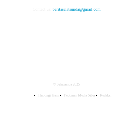
Contact us:
beritaselatsunda@gmail.com
FOLLOW US
© Selatsunda 2025
Hubungi Kami
Pedoman Media Siber
Redaksi