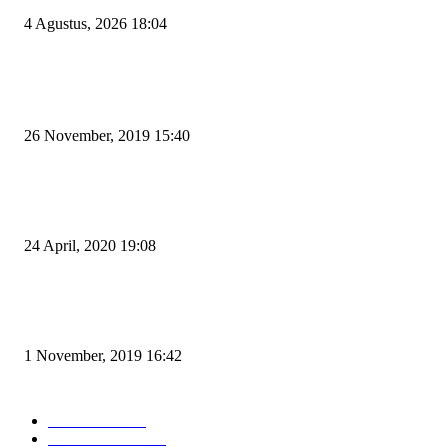
4 Agustus, 2026 18:04
POPULAR POSTS
Kapal Portlink V Terbakar di Merak, 15 Orang Penumpang Meninggal Du
26 November, 2019 15:40
Pemudik Boleh Menyeberang di Pelabuhan Merak, Asalkan Bukan Dari P
dan Zona Merah
24 April, 2020 19:08
Angin di Pelabuhan Merak Mengamuk, Fasilitas Rusak dan Jadwal Kapal
Terlambat
1 November, 2019 16:42
POPULAR CATEGORY
Peristiwa
10166
Pemerintahan
3319