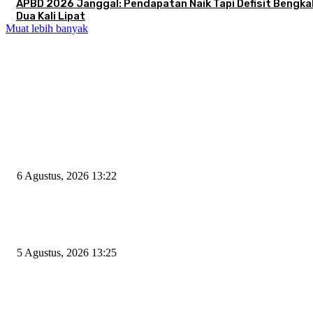
APBD 2026 Janggal: Pendapatan Naik Tapi Defisit Bengka
Dua Kali Lipat
Muat lebih banyak
EDITOR PICKS
Wakil Ketua DPRD Cilegon Minta Robinsar Tak Salah Pilih Sekda Definiti
Sosok Harus Berjiwa Pemimpin, Paham Kelola Pemerintahan dan Pengan
6 Agustus, 2026 13:22
Rawan Kecelakaan Tabrak Belakang, Dishub Cilegon Tertibkan Truk Parki
Liar di Jalan Lingkar Selatan
5 Agustus, 2026 13:25
El Nino Mengintai Cilegon, Polres dan Pemkot Perkuat Mitigasi Kebakara
Krisis Air Bersih