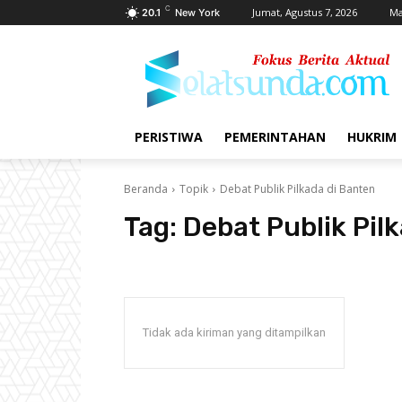
C
Jumat, Agustus 7, 2026
Ma
20.1
New York
PERISTIWA
PEMERINTAHAN
HUKRIM
Beranda
Topik
Debat Publik Pilkada di Banten
Tag:
Debat Publik Pil
Tidak ada kiriman yang ditampilkan