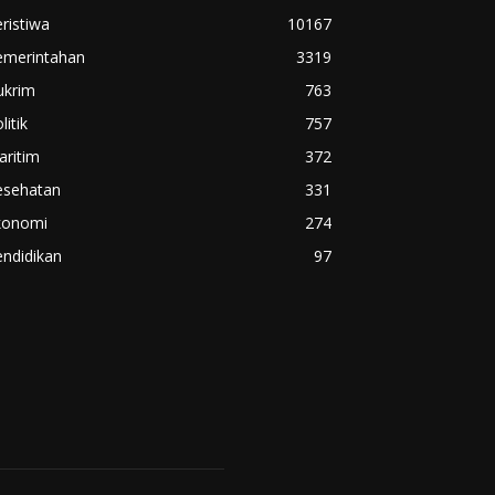
ristiwa
10167
emerintahan
3319
ukrim
763
litik
757
aritim
372
esehatan
331
konomi
274
ndidikan
97