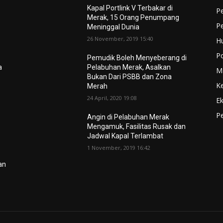
Kapal Portlink V Terbakar di
Pe
Merak, 15 Orang Penumpang
P
Meninggal Dunia
26 November, 2019 15:40
H
Po
Pemudik Boleh Menyeberang di
a
Pelabuhan Merak, Asalkan
M
Bukan Dari PSBB dan Zona
K
Merah
24 April, 2020 19:08
E
Pe
Angin di Pelabuhan Merak
Mengamuk, Fasilitas Rusak dan
Jadwal Kapal Terlambat
1 November, 2019 16:42
lan