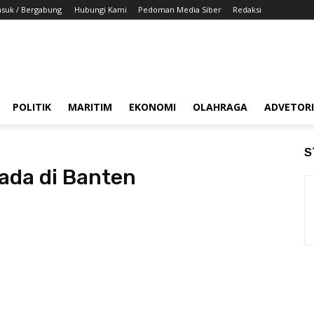
suk / Bergabung
Hubungi Kami
Pedoman Media Siber
Redaksi
POLITIK
MARITIM
EKONOMI
OLAHRAGA
ADVETOR
S
kada di Banten