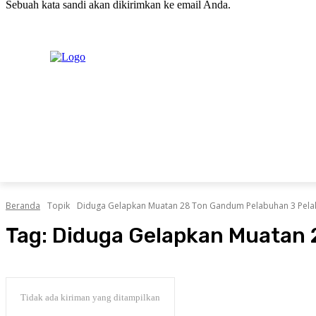
Sebuah kata sandi akan dikirimkan ke email Anda.
C
Kamis, Agustus 6, 2026
Masuk / Bergabung
20.1
New York
PERISTIWA
PEMERINTAHAN
HUKRIM
POLITIK
Beranda
Topik
Diduga Gelapkan Muatan 28 Ton Gandum Pelabuhan 3 Pelak
Tag:
Diduga Gelapkan Muatan 
Tidak ada kiriman yang ditampilkan