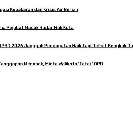
gasi Kebakaran dan Krisis Air Bersih
ama Pejabat Masuk Radar Wali Kota
PBD 2026 Janggal: Pendapatan Naik Tapi Defisit Bengkak Dua
Tanggapan Menohok, Minta Walikota ‘Tatar’ OPD
 Liar di Jalan Lingkar Selatan
 dan Krisis Air Bersih