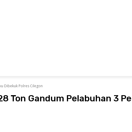
Hubungi Kami
Pedoman Media Siber
Redaksi
MARITIM
EKONOMI
OLAHRAGA
ADVETORIAL
P
u Dibekuk Polres Cilegon
28 Ton Gandum Pelabuhan 3 Pel