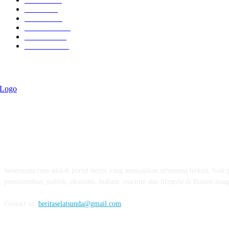
Politik
757
Maritim
372
Kesehatan
331
Ekonomi
274
Pendidikan
97
ABOUT US
Selatsunda.com adalah portal berita yang menyajikan informasi terkini, baik p
pemerintahan, politik, ekonomi, hukum, maritim dan lifestyle di Banten mau
Contact us:
beritaselatsunda@gmail.com
FOLLOW US