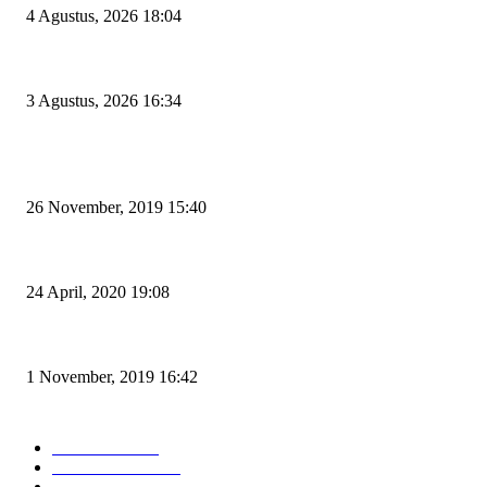
4 Agustus, 2026 18:04
Penggodokan Calon Sekda Cilegon Mulai Bergulir, Lima Nama Pejabat M
3 Agustus, 2026 16:34
POPULAR POSTS
Kapal Portlink V Terbakar di Merak, 15 Orang Penumpang Meninggal Du
26 November, 2019 15:40
Pemudik Boleh Menyeberang di Pelabuhan Merak, Asalkan Bukan Dari 
24 April, 2020 19:08
Angin di Pelabuhan Merak Mengamuk, Fasilitas Rusak dan Jadwal Kapal 
1 November, 2019 16:42
POPULAR CATEGORY
Peristiwa
10165
Pemerintahan
3318
Hukrim
763