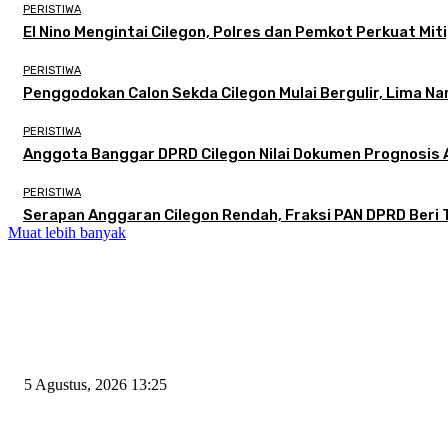
PERISTIWA
El Nino Mengintai Cilegon, Polres dan Pemkot Perkuat Miti
PERISTIWA
Penggodokan Calon Sekda Cilegon Mulai Bergulir, Lima N
PERISTIWA
Anggota Banggar DPRD Cilegon Nilai Dokumen Prognosis A
PERISTIWA
Serapan Anggaran Cilegon Rendah, Fraksi PAN DPRD Beri 
Muat lebih banyak
EDITOR PICKS
Rawan Kecelakaan Tabrak Belakang, Dishub Cilegon Tertibkan Truk Parkir
5 Agustus, 2026 13:25
El Nino Mengintai Cilegon, Polres dan Pemkot Perkuat Mitigasi Kebakaran