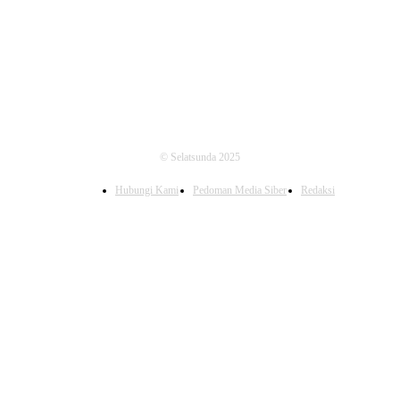
FOLLOW US
© Selatsunda 2025
Hubungi Kami
Pedoman Media Siber
Redaksi