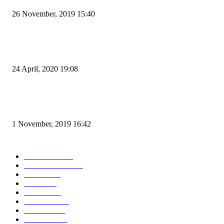
26 November, 2019 15:40
Pemudik Boleh Menyeberang di Pelabuhan Merak, Asalkan Bukan Dari P
dan Zona Merah
24 April, 2020 19:08
Angin di Pelabuhan Merak Mengamuk, Fasilitas Rusak dan Jadwal Kapal
Terlambat
1 November, 2019 16:42
POPULAR CATEGORY
Peristiwa
10167
Pemerintahan
3319
Hukrim
763
Politik
757
Maritim
372
Kesehatan
331
Ekonomi
274
Pendidikan
97