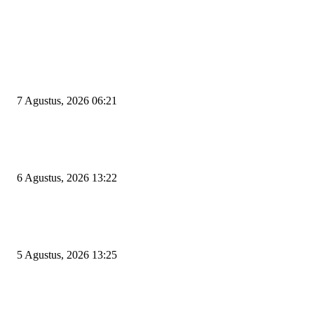
EDITOR PICKS
Tiga Aset Jumbo Pemkot Cilegon Bernilai Puluhan Miliar Belum Dimanfa
Apa Kendalanya?
7 Agustus, 2026 06:21
Wakil Ketua DPRD Cilegon Minta Robinsar Tak Salah Pilih Sekda Definiti
Sosok Harus Berjiwa Pemimpin, Paham Kelola Pemerintahan dan Pengan
6 Agustus, 2026 13:22
Rawan Kecelakaan Tabrak Belakang, Dishub Cilegon Tertibkan Truk Parki
Liar di Jalan Lingkar Selatan
5 Agustus, 2026 13:25
POPULAR POSTS
Kapal Portlink V Terbakar di Merak, 15 Orang Penumpang Meninggal Du