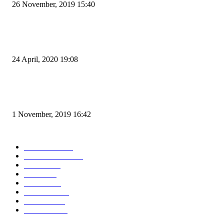
26 November, 2019 15:40
Pemudik Boleh Menyeberang di Pelabuhan Merak, Asalkan Bukan Dari P
dan Zona Merah
24 April, 2020 19:08
Angin di Pelabuhan Merak Mengamuk, Fasilitas Rusak dan Jadwal Kapal
Terlambat
1 November, 2019 16:42
POPULAR CATEGORY
Peristiwa
10169
Pemerintahan
3319
Hukrim
763
Politik
758
Maritim
372
Kesehatan
331
Ekonomi
274
Pendidikan
97