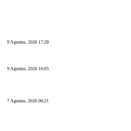
EDITOR PICKS
Begini Kata Wali Kota Cilegon Diingatkan Pimpinan DPRD Agar Tak Sal
Pilih Sekda Definitif
9 Agustus, 2026 17:28
Ratu Amalia Hayani Terpilih Aklamasi Pimpin Partai Golkar Cilegon
9 Agustus, 2026 16:05
Tiga Aset Jumbo Pemkot Cilegon Bernilai Puluhan Miliar Belum Dimanfa
Apa Kendalanya?
7 Agustus, 2026 06:21
POPULAR POSTS
Kapal Portlink V Terbakar di Merak, 15 Orang Penumpang Meninggal Du