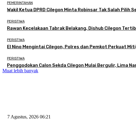
PEMERINTAHAN
Wakil Ketua DPRD Cilegon Minta Robinsar Tak Salah Pilih
PERISTIWA
Rawan Kecelakaan Tabrak Belakang, Dishub Cilegon Tertibk
PERISTIWA
El Nino Mengintai Cilegon, Polres dan Pemkot Perkuat Miti
PERISTIWA
Penggodokan Calon Sekda Cilegon Mulai Bergulir, Lima N
Muat lebih banyak
EDITOR PICKS
Tiga Aset Jumbo Pemkot Cilegon Bernilai Puluhan Miliar Belum Dimanfa
7 Agustus, 2026 06:21
Wakil Ketua DPRD Cilegon Minta Robinsar Tak Salah Pilih Sekda Defini