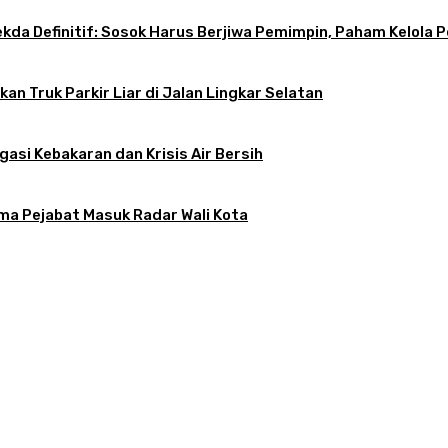
 Sekda Definitif: Sosok Harus Berjiwa Pemimpin, Paham Kelo
an Truk Parkir Liar di Jalan Lingkar Selatan
gasi Kebakaran dan Krisis Air Bersih
ama Pejabat Masuk Radar Wali Kota
atkan, Apa Kendalanya?
tif: Sosok Harus Berjiwa Pemimpin, Paham Kelola Pemerintahan dan Pengangg