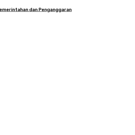
la Pemerintahan dan Penganggaran
aran