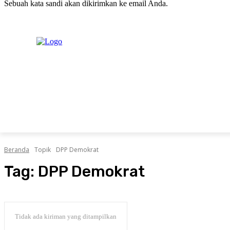
Sebuah kata sandi akan dikirimkan ke email Anda.
C
Sabtu, Agustus 8, 2026
Masuk / Bergabung
H
20.1
New York
PERISTIWA
PEMERINTAHAN
HUKRIM
POLITIK
Beranda
Topik
DPP Demokrat
Tag:
DPP Demokrat
Tidak ada kiriman yang ditampilkan