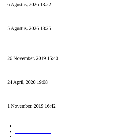
6 Agustus, 2026 13:22
Rawan Kecelakaan Tabrak Belakang, Dishub Cilegon Tertibkan Truk Parkir
5 Agustus, 2026 13:25
POPULAR POSTS
Kapal Portlink V Terbakar di Merak, 15 Orang Penumpang Meninggal Du
26 November, 2019 15:40
Pemudik Boleh Menyeberang di Pelabuhan Merak, Asalkan Bukan Dari 
24 April, 2020 19:08
Angin di Pelabuhan Merak Mengamuk, Fasilitas Rusak dan Jadwal Kapal 
1 November, 2019 16:42
POPULAR CATEGORY
Peristiwa
10167
Pemerintahan
3319
Hukrim
763