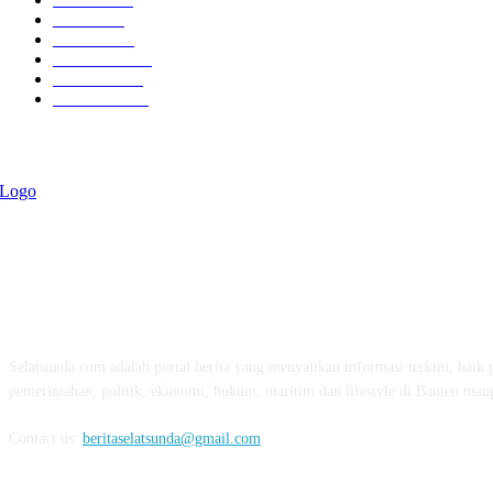
Politik
757
Maritim
372
Kesehatan
331
Ekonomi
274
Pendidikan
97
ABOUT US
Selatsunda.com adalah portal berita yang menyajikan informasi terkini, baik p
pemerintahan, politik, ekonomi, hukum, maritim dan lifestyle di Banten mau
Contact us:
beritaselatsunda@gmail.com
FOLLOW US