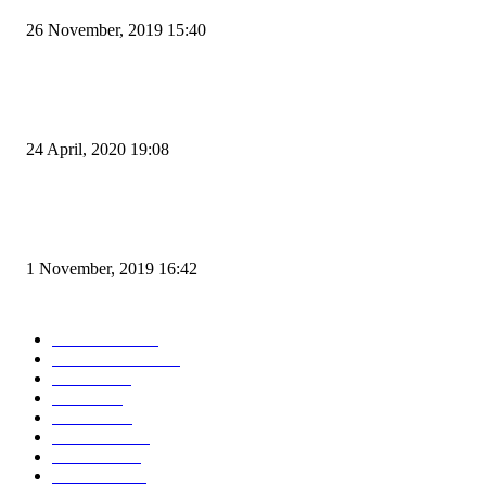
26 November, 2019 15:40
Pemudik Boleh Menyeberang di Pelabuhan Merak, Asalkan Bukan Dari P
dan Zona Merah
24 April, 2020 19:08
Angin di Pelabuhan Merak Mengamuk, Fasilitas Rusak dan Jadwal Kapal
Terlambat
1 November, 2019 16:42
POPULAR CATEGORY
Peristiwa
10167
Pemerintahan
3319
Hukrim
763
Politik
757
Maritim
372
Kesehatan
331
Ekonomi
274
Pendidikan
97