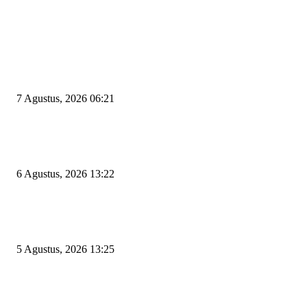
EDITOR PICKS
Tiga Aset Jumbo Pemkot Cilegon Bernilai Puluhan Miliar Belum Dimanfa
Apa Kendalanya?
7 Agustus, 2026 06:21
Wakil Ketua DPRD Cilegon Minta Robinsar Tak Salah Pilih Sekda Definiti
Sosok Harus Berjiwa Pemimpin, Paham Kelola Pemerintahan dan Pengan
6 Agustus, 2026 13:22
Rawan Kecelakaan Tabrak Belakang, Dishub Cilegon Tertibkan Truk Parki
Liar di Jalan Lingkar Selatan
5 Agustus, 2026 13:25
POPULAR POSTS
Kapal Portlink V Terbakar di Merak, 15 Orang Penumpang Meninggal Du