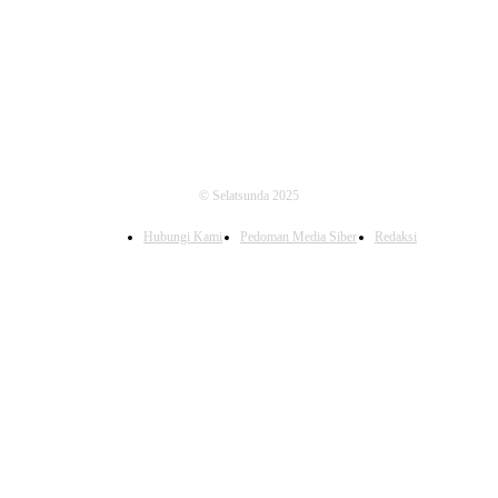
FOLLOW US
© Selatsunda 2025
Hubungi Kami
Pedoman Media Siber
Redaksi