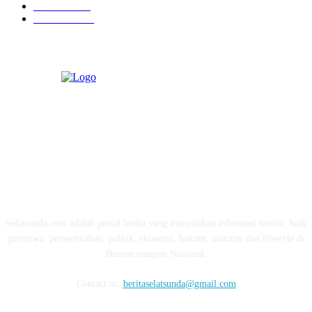
Ekonomi
274
Pendidikan
97
ABOUT US
Selatsunda.com adalah portal berita yang menyajikan informasi terkini, baik
peristiwa, pemerintahan, politik, ekonomi, hukum, maritim dan lifestyle di
Banten maupun Nasional.
Contact us:
beritaselatsunda@gmail.com