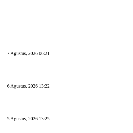
EDITOR PICKS
Tiga Aset Jumbo Pemkot Cilegon Bernilai Puluhan Miliar Belum Dimanfa
Apa Kendalanya?
7 Agustus, 2026 06:21
Wakil Ketua DPRD Cilegon Minta Robinsar Tak Salah Pilih Sekda Definiti
Sosok Harus Berjiwa Pemimpin, Paham Kelola Pemerintahan dan Pengan
6 Agustus, 2026 13:22
Rawan Kecelakaan Tabrak Belakang, Dishub Cilegon Tertibkan Truk Parki
Liar di Jalan Lingkar Selatan
5 Agustus, 2026 13:25
POPULAR POSTS