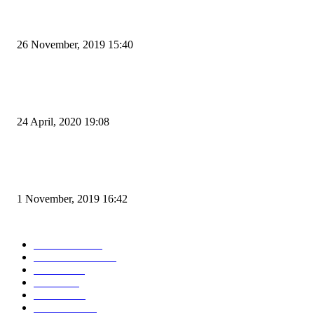
Kapal Portlink V Terbakar di Merak, 15 Orang Penumpang Meninggal Du
26 November, 2019 15:40
Pemudik Boleh Menyeberang di Pelabuhan Merak, Asalkan Bukan Dari P
dan Zona Merah
24 April, 2020 19:08
Angin di Pelabuhan Merak Mengamuk, Fasilitas Rusak dan Jadwal Kapal
Terlambat
1 November, 2019 16:42
POPULAR CATEGORY
Peristiwa
10167
Pemerintahan
3319
Hukrim
763
Politik
757
Maritim
372
Kesehatan
331