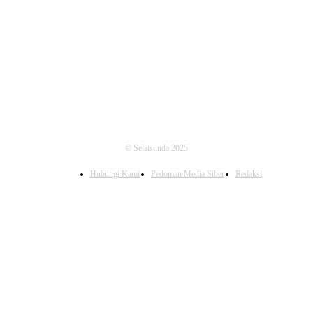
FOLLOW US
© Selatsunda 2025
Hubungi Kami
Pedoman Media Siber
Redaksi