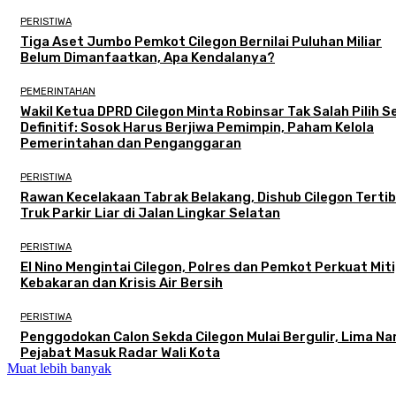
PERISTIWA
Tiga Aset Jumbo Pemkot Cilegon Bernilai Puluhan Miliar
Belum Dimanfaatkan, Apa Kendalanya?
PEMERINTAHAN
Wakil Ketua DPRD Cilegon Minta Robinsar Tak Salah Pilih 
Definitif: Sosok Harus Berjiwa Pemimpin, Paham Kelola
Pemerintahan dan Penganggaran
PERISTIWA
Rawan Kecelakaan Tabrak Belakang, Dishub Cilegon Terti
Truk Parkir Liar di Jalan Lingkar Selatan
PERISTIWA
El Nino Mengintai Cilegon, Polres dan Pemkot Perkuat Mit
Kebakaran dan Krisis Air Bersih
PERISTIWA
Penggodokan Calon Sekda Cilegon Mulai Bergulir, Lima N
Pejabat Masuk Radar Wali Kota
Muat lebih banyak