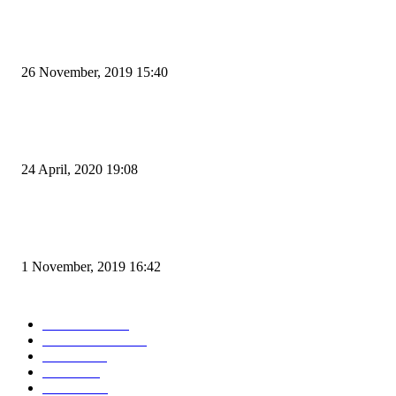
Kapal Portlink V Terbakar di Merak, 15 Orang Penumpang Meninggal Du
26 November, 2019 15:40
Pemudik Boleh Menyeberang di Pelabuhan Merak, Asalkan Bukan Dari P
dan Zona Merah
24 April, 2020 19:08
Angin di Pelabuhan Merak Mengamuk, Fasilitas Rusak dan Jadwal Kapal
Terlambat
1 November, 2019 16:42
POPULAR CATEGORY
Peristiwa
10166
Pemerintahan
3319
Hukrim
763
Politik
757
Maritim
372