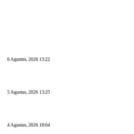
EDITOR PICKS
Wakil Ketua DPRD Cilegon Minta Robinsar Tak Salah Pilih Sekda Definiti
Sosok Harus Berjiwa Pemimpin, Paham Kelola Pemerintahan dan Pengan
6 Agustus, 2026 13:22
Rawan Kecelakaan Tabrak Belakang, Dishub Cilegon Tertibkan Truk Parki
Liar di Jalan Lingkar Selatan
5 Agustus, 2026 13:25
El Nino Mengintai Cilegon, Polres dan Pemkot Perkuat Mitigasi Kebakara
Krisis Air Bersih
4 Agustus, 2026 18:04
POPULAR POSTS