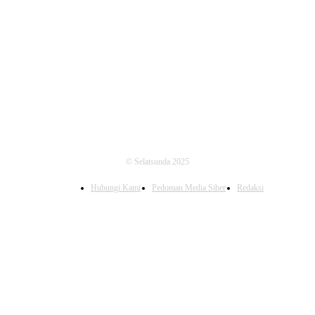
FOLLOW US
© Selatsunda 2025
Hubungi Kami
Pedoman Media Siber
Redaksi