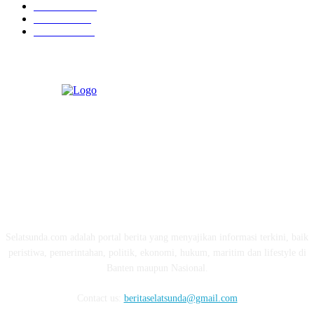
Kesehatan
331
Ekonomi
274
Pendidikan
97
ABOUT US
Selatsunda.com adalah portal berita yang menyajikan informasi terkini, baik
peristiwa, pemerintahan, politik, ekonomi, hukum, maritim dan lifestyle di
Banten maupun Nasional.
Contact us:
beritaselatsunda@gmail.com