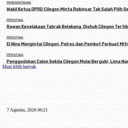
PEMERINTAHAN
Wakil Ketua DPRD Cilegon Minta Robinsar Tak Salah Pilih
PERISTIWA
Rawan Kecelakaan Tabrak Belakang, Dishub Cilegon Tertibk
PERISTIWA
El Nino Mengintai Cilegon, Polres dan Pemkot Perkuat Miti
PERISTIWA
Penggodokan Calon Sekda Cilegon Mulai Bergulir, Lima N
Muat lebih banyak
EDITOR PICKS
Tiga Aset Jumbo Pemkot Cilegon Bernilai Puluhan Miliar Belum Dimanfa
7 Agustus, 2026 06:21
Wakil Ketua DPRD Cilegon Minta Robinsar Tak Salah Pilih Sekda Defini