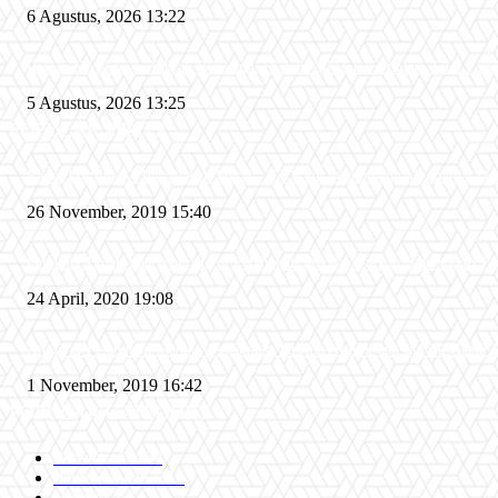
6 Agustus, 2026 13:22
Rawan Kecelakaan Tabrak Belakang, Dishub Cilegon Tertibkan Truk Parkir
5 Agustus, 2026 13:25
POPULAR POSTS
Kapal Portlink V Terbakar di Merak, 15 Orang Penumpang Meninggal Du
26 November, 2019 15:40
Pemudik Boleh Menyeberang di Pelabuhan Merak, Asalkan Bukan Dari 
24 April, 2020 19:08
Angin di Pelabuhan Merak Mengamuk, Fasilitas Rusak dan Jadwal Kapal 
1 November, 2019 16:42
POPULAR CATEGORY
Peristiwa
10167
Pemerintahan
3319
Hukrim
763