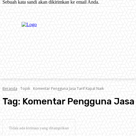
Sebuah kata sandi akan dikirimkan ke email Anda.
C
Sabtu, Agustus 8, 2026
Masuk / Bergabung
H
20.1
New York
PERISTIWA
PEMERINTAHAN
HUKRIM
POLITIK
Beranda
Topik
Komentar Pengguna Jasa Tarif Kapal Naik
Tag:
Komentar Pengguna Jasa T
Tidak ada kiriman yang ditampilkan