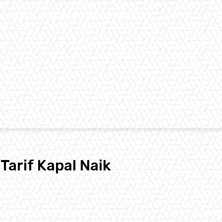
ubungi Kami
Pedoman Media Siber
Redaksi
MARITIM
EKONOMI
OLAHRAGA
ADVETORIAL
P
arif Kapal Naik