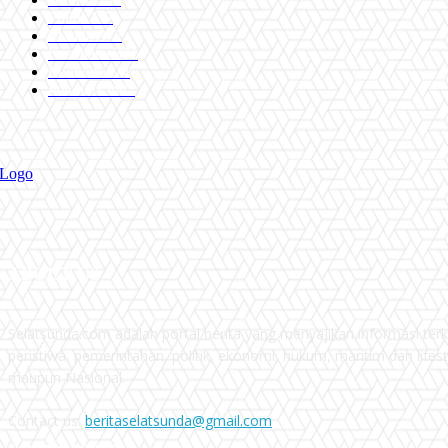
Politik
757
Maritim
372
Kesehatan
331
Ekonomi
274
Pendidikan
97
ABOUT US
Selatsunda.com adalah portal berita yang menyajikan informasi terki
peristiwa, pemerintahan, politik, ekonomi, hukum, maritim dan lifest
maupun Nasional.
Contact us:
beritaselatsunda@gmail.com