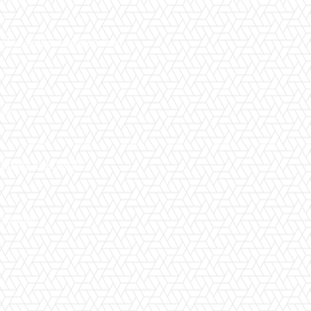
 Liar di Jalan Lingkar Selatan
nia
PSBB dan Zona Merah
Terlambat