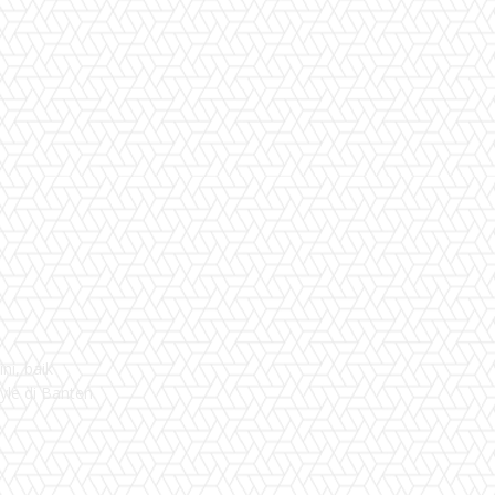
ni, baik
yle di Banten