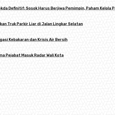
 Sekda Definitif: Sosok Harus Berjiwa Pemimpin, Paham Kelo
an Truk Parkir Liar di Jalan Lingkar Selatan
gasi Kebakaran dan Krisis Air Bersih
ama Pejabat Masuk Radar Wali Kota
atkan, Apa Kendalanya?
tif: Sosok Harus Berjiwa Pemimpin, Paham Kelola Pemerintahan dan Pengangg