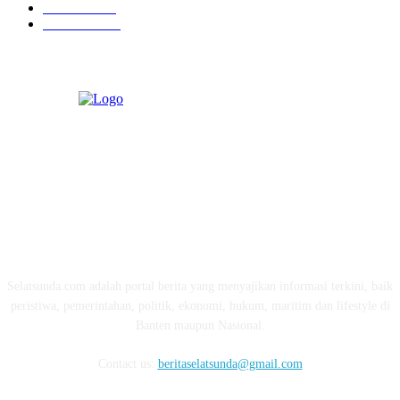
Ekonomi
274
Pendidikan
97
ABOUT US
Selatsunda.com adalah portal berita yang menyajikan informasi terkini, baik
peristiwa, pemerintahan, politik, ekonomi, hukum, maritim dan lifestyle di
Banten maupun Nasional.
Contact us:
beritaselatsunda@gmail.com