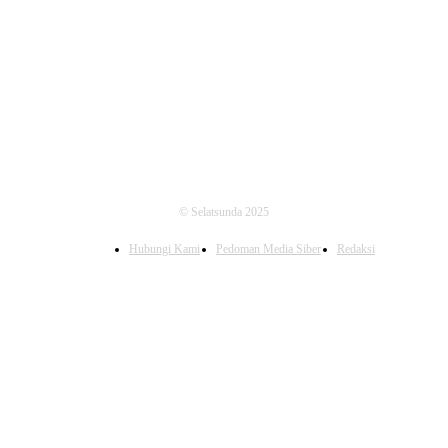
FOLLOW US
© Selatsunda 2025
Hubungi Kami
Pedoman Media Siber
Redaksi