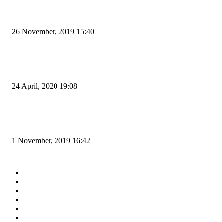
Kapal Portlink V Terbakar di Merak, 15 Orang Penumpang Meninggal Du
26 November, 2019 15:40
Pemudik Boleh Menyeberang di Pelabuhan Merak, Asalkan Bukan Dari P
dan Zona Merah
24 April, 2020 19:08
Angin di Pelabuhan Merak Mengamuk, Fasilitas Rusak dan Jadwal Kapal
Terlambat
1 November, 2019 16:42
POPULAR CATEGORY
Peristiwa
10167
Pemerintahan
3319
Hukrim
763
Politik
757
Maritim
372
Kesehatan
331