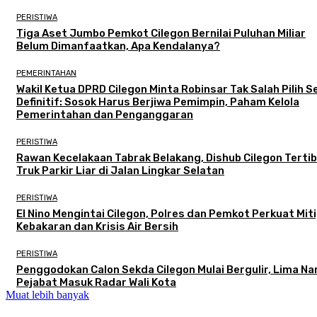
PERISTIWA
Tiga Aset Jumbo Pemkot Cilegon Bernilai Puluhan Miliar
Belum Dimanfaatkan, Apa Kendalanya?
PEMERINTAHAN
Wakil Ketua DPRD Cilegon Minta Robinsar Tak Salah Pilih 
Definitif: Sosok Harus Berjiwa Pemimpin, Paham Kelola
Pemerintahan dan Penganggaran
PERISTIWA
Rawan Kecelakaan Tabrak Belakang, Dishub Cilegon Terti
Truk Parkir Liar di Jalan Lingkar Selatan
PERISTIWA
El Nino Mengintai Cilegon, Polres dan Pemkot Perkuat Mit
Kebakaran dan Krisis Air Bersih
PERISTIWA
Penggodokan Calon Sekda Cilegon Mulai Bergulir, Lima N
Pejabat Masuk Radar Wali Kota
Muat lebih banyak