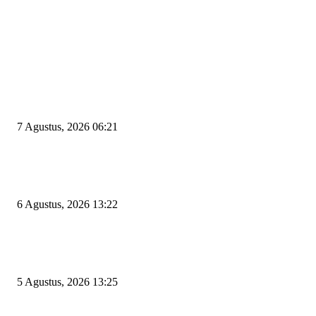
EDITOR PICKS
Tiga Aset Jumbo Pemkot Cilegon Bernilai Puluhan Miliar Belum Dimanfa
Apa Kendalanya?
7 Agustus, 2026 06:21
Wakil Ketua DPRD Cilegon Minta Robinsar Tak Salah Pilih Sekda Definiti
Sosok Harus Berjiwa Pemimpin, Paham Kelola Pemerintahan dan Pengan
6 Agustus, 2026 13:22
Rawan Kecelakaan Tabrak Belakang, Dishub Cilegon Tertibkan Truk Parki
Liar di Jalan Lingkar Selatan
5 Agustus, 2026 13:25
POPULAR POSTS