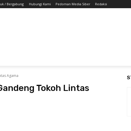
uk / Bergabung
Hubungi Kami
Pedoman Media Siber
Redaksi
M
POLITIK
MARITIM
EKONOMI
OLAHRAGA
ADVE
ntas Agama
S
Gandeng Tokoh Lintas