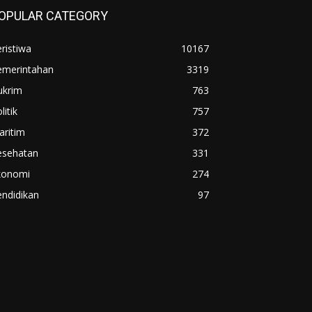
OPULAR CATEGORY
ristiwa
10167
emerintahan
3319
ukrim
763
litik
757
aritim
372
esehatan
331
konomi
274
ndidikan
97