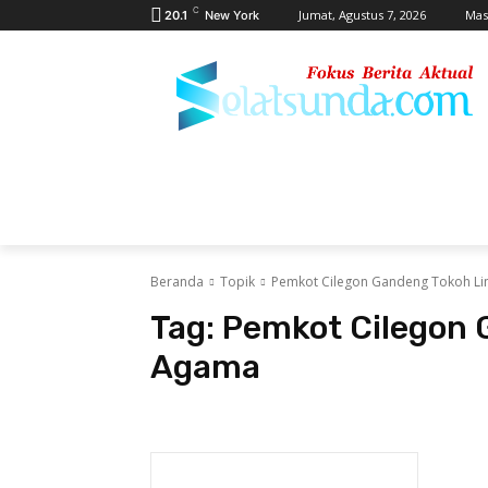
C
Jumat, Agustus 7, 2026
Mas
20.1
New York
PERISTIWA
PEMERINTAHAN
HUKRI
Beranda
Topik
Pemkot Cilegon Gandeng Tokoh Li
Tag:
Pemkot Cilegon 
Agama