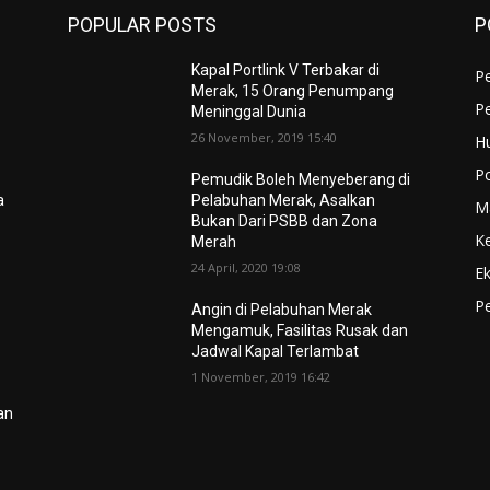
POPULAR POSTS
P
Kapal Portlink V Terbakar di
Pe
Merak, 15 Orang Penumpang
P
Meninggal Dunia
26 November, 2019 15:40
H
Po
Pemudik Boleh Menyeberang di
a
Pelabuhan Merak, Asalkan
M
Bukan Dari PSBB dan Zona
K
Merah
24 April, 2020 19:08
E
Pe
Angin di Pelabuhan Merak
Mengamuk, Fasilitas Rusak dan
Jadwal Kapal Terlambat
1 November, 2019 16:42
lan