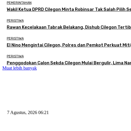
PEMERINTAHAN
Wakil Ketua DPRD Cilegon Minta Robinsar Tak Salah Pilih
PERISTIWA
Rawan Kecelakaan Tabrak Belakang, Dishub Cilegon Tertibk
PERISTIWA
El Nino Mengintai Cilegon, Polres dan Pemkot Perkuat Miti
PERISTIWA
Penggodokan Calon Sekda Cilegon Mulai Bergulir, Lima N
Muat lebih banyak
EDITOR PICKS
Tiga Aset Jumbo Pemkot Cilegon Bernilai Puluhan Miliar Belum Dimanfa
7 Agustus, 2026 06:21
Wakil Ketua DPRD Cilegon Minta Robinsar Tak Salah Pilih Sekda Defini