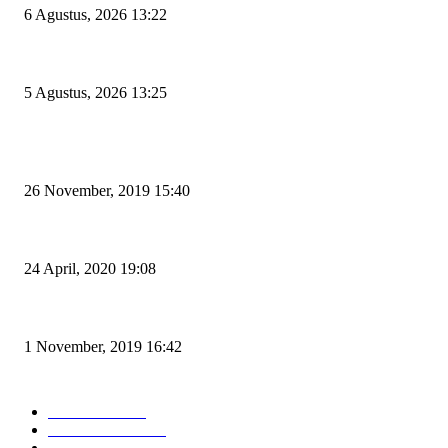
6 Agustus, 2026 13:22
Rawan Kecelakaan Tabrak Belakang, Dishub Cilegon Tertibkan Truk Parkir
5 Agustus, 2026 13:25
POPULAR POSTS
Kapal Portlink V Terbakar di Merak, 15 Orang Penumpang Meninggal Du
26 November, 2019 15:40
Pemudik Boleh Menyeberang di Pelabuhan Merak, Asalkan Bukan Dari 
24 April, 2020 19:08
Angin di Pelabuhan Merak Mengamuk, Fasilitas Rusak dan Jadwal Kapal 
1 November, 2019 16:42
POPULAR CATEGORY
Peristiwa
10167
Pemerintahan
3319
Hukrim
763