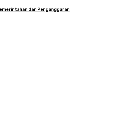
la Pemerintahan dan Penganggaran
aran