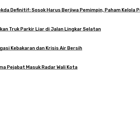
 Sekda Definitif: Sosok Harus Berjiwa Pemimpin, Paham Kelo
an Truk Parkir Liar di Jalan Lingkar Selatan
gasi Kebakaran dan Krisis Air Bersih
ama Pejabat Masuk Radar Wali Kota
atkan, Apa Kendalanya?
tif: Sosok Harus Berjiwa Pemimpin, Paham Kelola Pemerintahan dan Pengangg