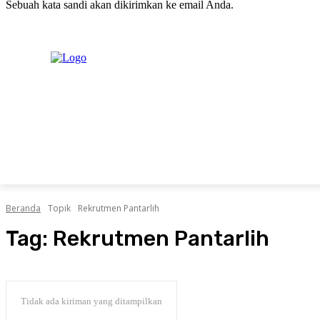
Sebuah kata sandi akan dikirimkan ke email Anda.
C
Jumat, Agustus 7, 2026
Masuk / Bergabung
20.1
New York
PERISTIWA
PEMERINTAHAN
HUKRIM
POLITIK
Beranda
Topik
Rekrutmen Pantarlih
Tag:
Rekrutmen Pantarlih
Tidak ada kiriman yang ditampilkan