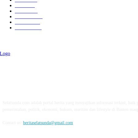
Politik
757
Maritim
372
Kesehatan
331
Ekonomi
274
Pendidikan
97
ABOUT US
Selatsunda.com adalah portal berita yang menyajikan informasi terkini, baik p
pemerintahan, politik, ekonomi, hukum, maritim dan lifestyle di Banten mau
Contact us:
beritaselatsunda@gmail.com
FOLLOW US