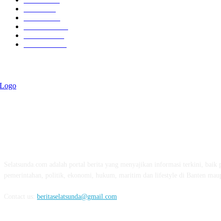
Politik
757
Maritim
372
Kesehatan
331
Ekonomi
274
Pendidikan
97
ABOUT US
Selatsunda.com adalah portal berita yang menyajikan informasi terkini, baik p
pemerintahan, politik, ekonomi, hukum, maritim dan lifestyle di Banten mau
Contact us:
beritaselatsunda@gmail.com
FOLLOW US