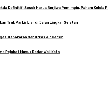
 Sekda Definitif: Sosok Harus Berjiwa Pemimpin, Paham Kelo
an Truk Parkir Liar di Jalan Lingkar Selatan
gasi Kebakaran dan Krisis Air Bersih
ama Pejabat Masuk Radar Wali Kota
atkan, Apa Kendalanya?
tif: Sosok Harus Berjiwa Pemimpin, Paham Kelola Pemerintahan dan Pengangg