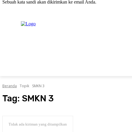
Sebuah kata sandi akan dikirimkan ke email Anda.
C
Jumat, Agustus 7, 2026
Masuk / Bergabung
20.1
New York
PERISTIWA
PEMERINTAHAN
HUKRIM
POLITIK
Beranda
Topik
SMKN 3
Tag:
SMKN 3
Tidak ada kiriman yang ditampilkan