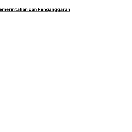
la Pemerintahan dan Penganggaran
aran