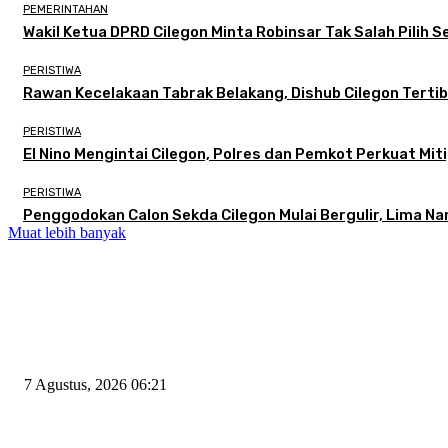
PEMERINTAHAN
Wakil Ketua DPRD Cilegon Minta Robinsar Tak Salah Pilih
PERISTIWA
Rawan Kecelakaan Tabrak Belakang, Dishub Cilegon Tertibk
PERISTIWA
El Nino Mengintai Cilegon, Polres dan Pemkot Perkuat Miti
PERISTIWA
Penggodokan Calon Sekda Cilegon Mulai Bergulir, Lima N
Muat lebih banyak
EDITOR PICKS
Tiga Aset Jumbo Pemkot Cilegon Bernilai Puluhan Miliar Belum Dimanfa
7 Agustus, 2026 06:21
Wakil Ketua DPRD Cilegon Minta Robinsar Tak Salah Pilih Sekda Defini