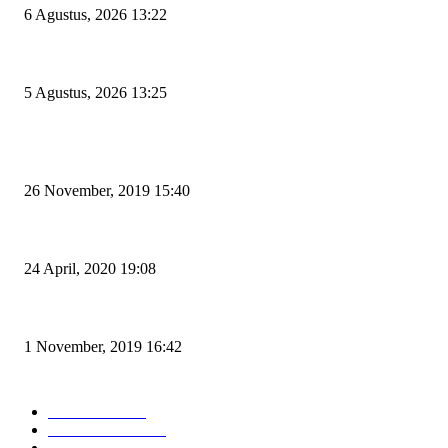
6 Agustus, 2026 13:22
Rawan Kecelakaan Tabrak Belakang, Dishub Cilegon Tertibkan Truk Parkir
5 Agustus, 2026 13:25
POPULAR POSTS
Kapal Portlink V Terbakar di Merak, 15 Orang Penumpang Meninggal Du
26 November, 2019 15:40
Pemudik Boleh Menyeberang di Pelabuhan Merak, Asalkan Bukan Dari 
24 April, 2020 19:08
Angin di Pelabuhan Merak Mengamuk, Fasilitas Rusak dan Jadwal Kapal 
1 November, 2019 16:42
POPULAR CATEGORY
Peristiwa
10167
Pemerintahan
3319
Hukrim
763