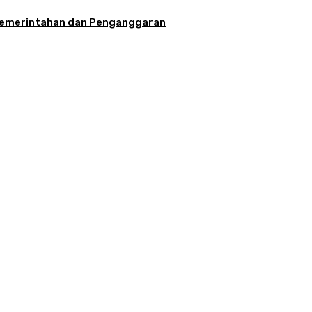
la Pemerintahan dan Penganggaran
aran