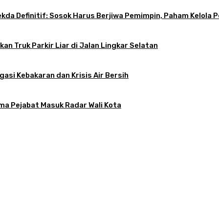
 Sekda Definitif: Sosok Harus Berjiwa Pemimpin, Paham Kelo
an Truk Parkir Liar di Jalan Lingkar Selatan
gasi Kebakaran dan Krisis Air Bersih
ama Pejabat Masuk Radar Wali Kota
atkan, Apa Kendalanya?
tif: Sosok Harus Berjiwa Pemimpin, Paham Kelola Pemerintahan dan Pengangg