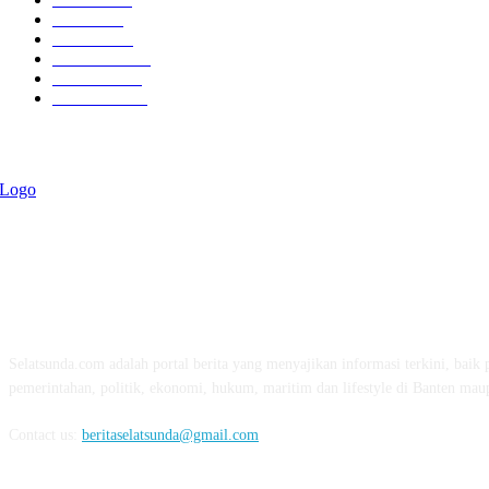
Politik
757
Maritim
372
Kesehatan
331
Ekonomi
274
Pendidikan
97
ABOUT US
Selatsunda.com adalah portal berita yang menyajikan informasi terkini, baik p
pemerintahan, politik, ekonomi, hukum, maritim dan lifestyle di Banten mau
Contact us:
beritaselatsunda@gmail.com
FOLLOW US