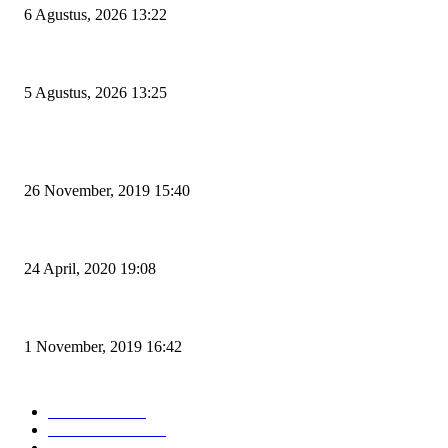
6 Agustus, 2026 13:22
Rawan Kecelakaan Tabrak Belakang, Dishub Cilegon Tertibkan Truk Parkir
5 Agustus, 2026 13:25
POPULAR POSTS
Kapal Portlink V Terbakar di Merak, 15 Orang Penumpang Meninggal Du
26 November, 2019 15:40
Pemudik Boleh Menyeberang di Pelabuhan Merak, Asalkan Bukan Dari 
24 April, 2020 19:08
Angin di Pelabuhan Merak Mengamuk, Fasilitas Rusak dan Jadwal Kapal 
1 November, 2019 16:42
POPULAR CATEGORY
Peristiwa
10167
Pemerintahan
3319
Hukrim
763