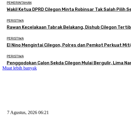
PEMERINTAHAN
Wakil Ketua DPRD Cilegon Minta Robinsar Tak Salah Pilih
PERISTIWA
Rawan Kecelakaan Tabrak Belakang, Dishub Cilegon Tertibk
PERISTIWA
El Nino Mengintai Cilegon, Polres dan Pemkot Perkuat Miti
PERISTIWA
Penggodokan Calon Sekda Cilegon Mulai Bergulir, Lima N
Muat lebih banyak
EDITOR PICKS
Tiga Aset Jumbo Pemkot Cilegon Bernilai Puluhan Miliar Belum Dimanfa
7 Agustus, 2026 06:21
Wakil Ketua DPRD Cilegon Minta Robinsar Tak Salah Pilih Sekda Defini