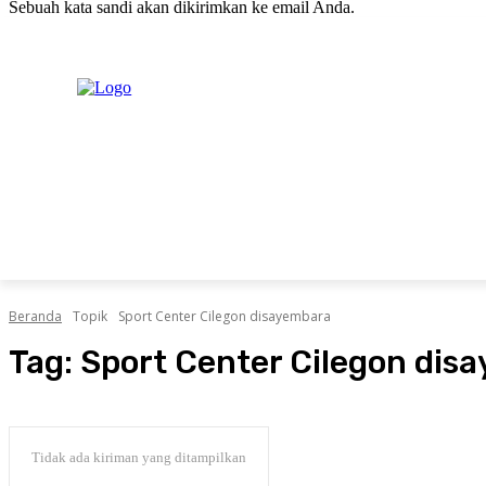
Sebuah kata sandi akan dikirimkan ke email Anda.
C
Minggu, Agustus 9, 2026
Masuk / Bergabung
20.1
New York
PERISTIWA
PEMERINTAHAN
HUKRIM
POLITIK
Beranda
Topik
Sport Center Cilegon disayembara
Tag:
Sport Center Cilegon dis
Tidak ada kiriman yang ditampilkan