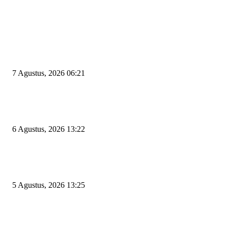
EDITOR PICKS
Tiga Aset Jumbo Pemkot Cilegon Bernilai Puluhan Miliar Belum Dimanfa
Apa Kendalanya?
7 Agustus, 2026 06:21
Wakil Ketua DPRD Cilegon Minta Robinsar Tak Salah Pilih Sekda Definiti
Sosok Harus Berjiwa Pemimpin, Paham Kelola Pemerintahan dan Pengan
6 Agustus, 2026 13:22
Rawan Kecelakaan Tabrak Belakang, Dishub Cilegon Tertibkan Truk Parki
Liar di Jalan Lingkar Selatan
5 Agustus, 2026 13:25
POPULAR POSTS
Kapal Portlink V Terbakar di Merak, 15 Orang Penumpang Meninggal Du