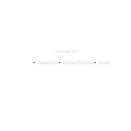
FOLLOW US
© Selatsunda 2025
Hubungi Kami
Pedoman Media Siber
Redaksi