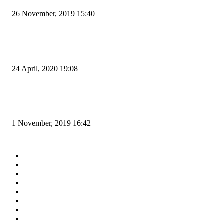
26 November, 2019 15:40
Pemudik Boleh Menyeberang di Pelabuhan Merak, Asalkan Bukan Dari P
dan Zona Merah
24 April, 2020 19:08
Angin di Pelabuhan Merak Mengamuk, Fasilitas Rusak dan Jadwal Kapal
Terlambat
1 November, 2019 16:42
POPULAR CATEGORY
Peristiwa
10167
Pemerintahan
3319
Hukrim
763
Politik
757
Maritim
372
Kesehatan
331
Ekonomi
274
Pendidikan
97