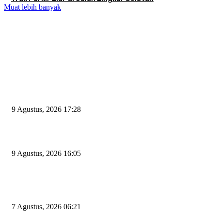
Muat lebih banyak
EDITOR PICKS
Begini Kata Wali Kota Cilegon Diingatkan Pimpinan DPRD Agar Tak Sal
Pilih Sekda Definitif
9 Agustus, 2026 17:28
Ratu Amalia Hayani Terpilih Aklamasi Pimpin Partai Golkar Cilegon
9 Agustus, 2026 16:05
Tiga Aset Jumbo Pemkot Cilegon Bernilai Puluhan Miliar Belum Dimanfa
Apa Kendalanya?
7 Agustus, 2026 06:21