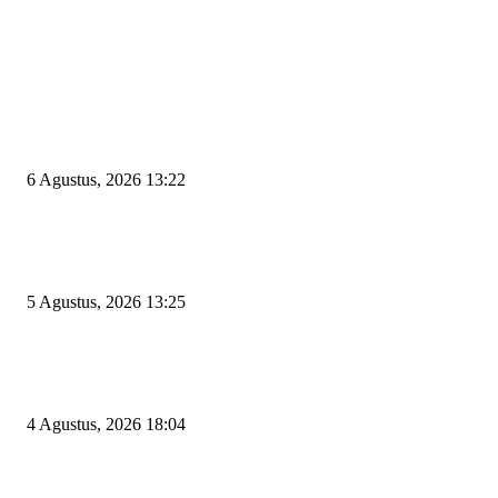
EDITOR PICKS
Wakil Ketua DPRD Cilegon Minta Robinsar Tak Salah Pilih Sekda Definiti
Sosok Harus Berjiwa Pemimpin, Paham Kelola Pemerintahan dan Pengan
6 Agustus, 2026 13:22
Rawan Kecelakaan Tabrak Belakang, Dishub Cilegon Tertibkan Truk Parki
Liar di Jalan Lingkar Selatan
5 Agustus, 2026 13:25
El Nino Mengintai Cilegon, Polres dan Pemkot Perkuat Mitigasi Kebakara
Krisis Air Bersih
4 Agustus, 2026 18:04
POPULAR POSTS