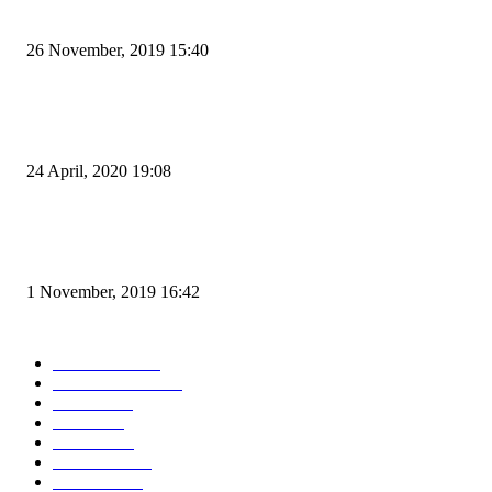
Kapal Portlink V Terbakar di Merak, 15 Orang Penumpang Meninggal Du
26 November, 2019 15:40
Pemudik Boleh Menyeberang di Pelabuhan Merak, Asalkan Bukan Dari P
dan Zona Merah
24 April, 2020 19:08
Angin di Pelabuhan Merak Mengamuk, Fasilitas Rusak dan Jadwal Kapal
Terlambat
1 November, 2019 16:42
POPULAR CATEGORY
Peristiwa
10166
Pemerintahan
3319
Hukrim
763
Politik
757
Maritim
372
Kesehatan
331
Ekonomi
274