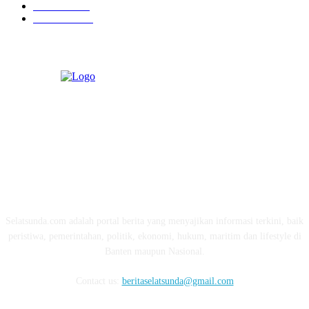
Ekonomi
274
Pendidikan
97
ABOUT US
Selatsunda.com adalah portal berita yang menyajikan informasi terkini, baik
peristiwa, pemerintahan, politik, ekonomi, hukum, maritim dan lifestyle di
Banten maupun Nasional.
Contact us:
beritaselatsunda@gmail.com