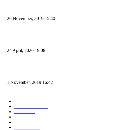
Kapal Portlink V Terbakar di Merak, 15 Orang Penumpang Meninggal Du
26 November, 2019 15:40
Pemudik Boleh Menyeberang di Pelabuhan Merak, Asalkan Bukan Dari P
dan Zona Merah
24 April, 2020 19:08
Angin di Pelabuhan Merak Mengamuk, Fasilitas Rusak dan Jadwal Kapal
Terlambat
1 November, 2019 16:42
POPULAR CATEGORY
Peristiwa
10167
Pemerintahan
3319
Hukrim
763
Politik
757
Maritim
372
Kesehatan
331