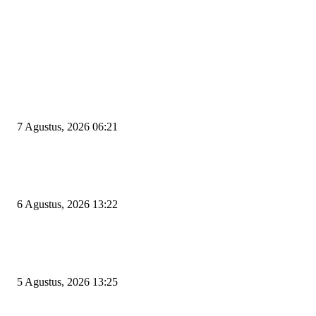
EDITOR PICKS
Tiga Aset Jumbo Pemkot Cilegon Bernilai Puluhan Miliar Belum Dimanfa
Apa Kendalanya?
7 Agustus, 2026 06:21
Wakil Ketua DPRD Cilegon Minta Robinsar Tak Salah Pilih Sekda Definiti
Sosok Harus Berjiwa Pemimpin, Paham Kelola Pemerintahan dan Pengan
6 Agustus, 2026 13:22
Rawan Kecelakaan Tabrak Belakang, Dishub Cilegon Tertibkan Truk Parki
Liar di Jalan Lingkar Selatan
5 Agustus, 2026 13:25
POPULAR POSTS