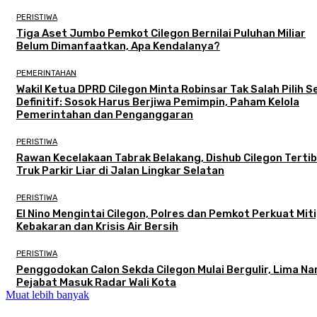
PERISTIWA
Tiga Aset Jumbo Pemkot Cilegon Bernilai Puluhan Miliar
Belum Dimanfaatkan, Apa Kendalanya?
PEMERINTAHAN
Wakil Ketua DPRD Cilegon Minta Robinsar Tak Salah Pilih 
Definitif: Sosok Harus Berjiwa Pemimpin, Paham Kelola
Pemerintahan dan Penganggaran
PERISTIWA
Rawan Kecelakaan Tabrak Belakang, Dishub Cilegon Terti
Truk Parkir Liar di Jalan Lingkar Selatan
PERISTIWA
El Nino Mengintai Cilegon, Polres dan Pemkot Perkuat Mit
Kebakaran dan Krisis Air Bersih
PERISTIWA
Penggodokan Calon Sekda Cilegon Mulai Bergulir, Lima N
Pejabat Masuk Radar Wali Kota
Muat lebih banyak