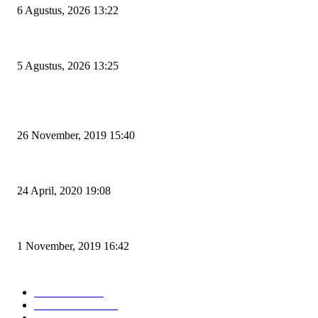
6 Agustus, 2026 13:22
Rawan Kecelakaan Tabrak Belakang, Dishub Cilegon Tertibkan Truk Parkir
5 Agustus, 2026 13:25
POPULAR POSTS
Kapal Portlink V Terbakar di Merak, 15 Orang Penumpang Meninggal Du
26 November, 2019 15:40
Pemudik Boleh Menyeberang di Pelabuhan Merak, Asalkan Bukan Dari 
24 April, 2020 19:08
Angin di Pelabuhan Merak Mengamuk, Fasilitas Rusak dan Jadwal Kapal 
1 November, 2019 16:42
POPULAR CATEGORY
Peristiwa
10167
Pemerintahan
3319
Hukrim
763