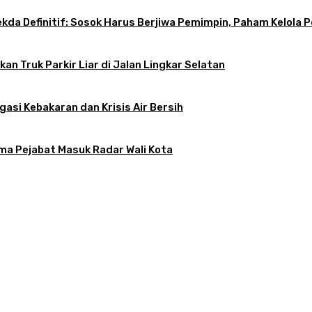
 Sekda Definitif: Sosok Harus Berjiwa Pemimpin, Paham Kelo
an Truk Parkir Liar di Jalan Lingkar Selatan
gasi Kebakaran dan Krisis Air Bersih
ama Pejabat Masuk Radar Wali Kota
atkan, Apa Kendalanya?
tif: Sosok Harus Berjiwa Pemimpin, Paham Kelola Pemerintahan dan Pengangg