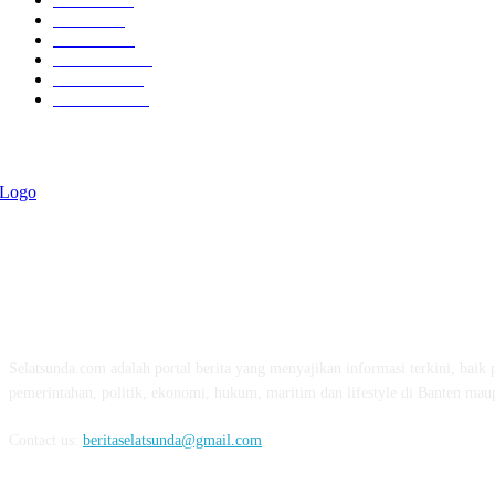
Politik
757
Maritim
372
Kesehatan
331
Ekonomi
274
Pendidikan
97
ABOUT US
Selatsunda.com adalah portal berita yang menyajikan informasi terkini, baik p
pemerintahan, politik, ekonomi, hukum, maritim dan lifestyle di Banten mau
Contact us:
beritaselatsunda@gmail.com
FOLLOW US