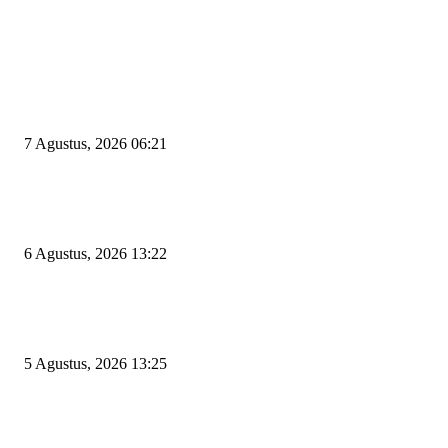
EDITOR PICKS
Tiga Aset Jumbo Pemkot Cilegon Bernilai Puluhan Miliar Belum Dimanfa
Apa Kendalanya?
7 Agustus, 2026 06:21
Wakil Ketua DPRD Cilegon Minta Robinsar Tak Salah Pilih Sekda Definiti
Sosok Harus Berjiwa Pemimpin, Paham Kelola Pemerintahan dan Pengan
6 Agustus, 2026 13:22
Rawan Kecelakaan Tabrak Belakang, Dishub Cilegon Tertibkan Truk Parki
Liar di Jalan Lingkar Selatan
5 Agustus, 2026 13:25
POPULAR POSTS
Kapal Portlink V Terbakar di Merak, 15 Orang Penumpang Meninggal Du