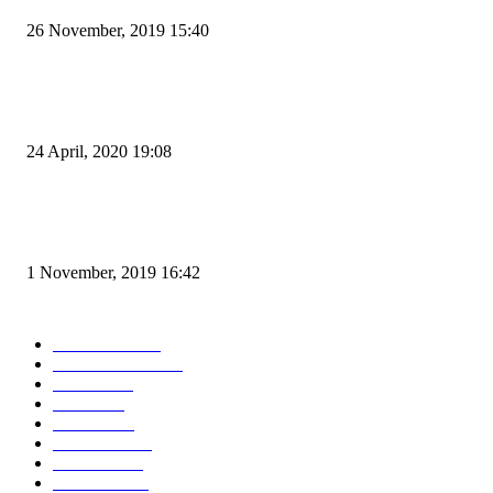
26 November, 2019 15:40
Pemudik Boleh Menyeberang di Pelabuhan Merak, Asalkan Bukan Dari P
dan Zona Merah
24 April, 2020 19:08
Angin di Pelabuhan Merak Mengamuk, Fasilitas Rusak dan Jadwal Kapal
Terlambat
1 November, 2019 16:42
POPULAR CATEGORY
Peristiwa
10167
Pemerintahan
3319
Hukrim
763
Politik
757
Maritim
372
Kesehatan
331
Ekonomi
274
Pendidikan
97