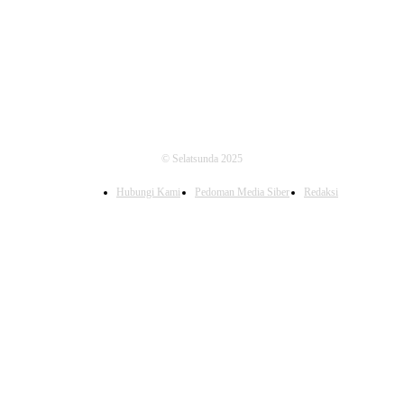
FOLLOW US
© Selatsunda 2025
Hubungi Kami
Pedoman Media Siber
Redaksi