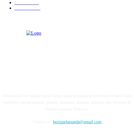
Ekonomi
274
Pendidikan
97
ABOUT US
Selatsunda.com adalah portal berita yang menyajikan informasi terkini, baik
peristiwa, pemerintahan, politik, ekonomi, hukum, maritim dan lifestyle di
Banten maupun Nasional.
Contact us:
beritaselatsunda@gmail.com