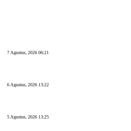
EDITOR PICKS
Tiga Aset Jumbo Pemkot Cilegon Bernilai Puluhan Miliar Belum Dimanfa
Apa Kendalanya?
7 Agustus, 2026 06:21
Wakil Ketua DPRD Cilegon Minta Robinsar Tak Salah Pilih Sekda Definiti
Sosok Harus Berjiwa Pemimpin, Paham Kelola Pemerintahan dan Pengan
6 Agustus, 2026 13:22
Rawan Kecelakaan Tabrak Belakang, Dishub Cilegon Tertibkan Truk Parki
Liar di Jalan Lingkar Selatan
5 Agustus, 2026 13:25
POPULAR POSTS