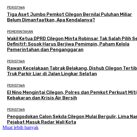
PERISTIWA
Tiga Aset Jumbo Pemkot Cilegon Bernilai Puluhan Miliar
Belum Dimanfaatkan, Apa Kendalanya?
PEMERINTAHAN
Wakil Ketua DPRD Cilegon Minta Robinsar Tak Salah Pilih 
Definitif: Sosok Harus Berjiwa Pemimpin, Paham Kelola
Pemerintahan dan Penganggaran
PERISTIWA
Rawan Kecelakaan Tabrak Belakang, Dishub Cilegon Terti
Truk Parkir Liar di Jalan Lingkar Selatan
PERISTIWA
El Nino Mengintai Cilegon, Polres dan Pemkot Perkuat Mit
Kebakaran dan Krisis Air Bersih
PERISTIWA
Penggodokan Calon Sekda Cilegon Mulai Bergulir, Lima N
Pejabat Masuk Radar Wali Kota
Muat lebih banyak