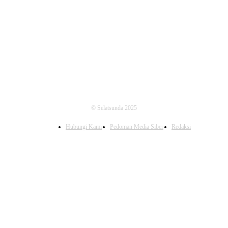
FOLLOW US
© Selatsunda 2025
Hubungi Kami
Pedoman Media Siber
Redaksi