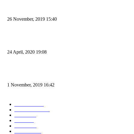
Kapal Portlink V Terbakar di Merak, 15 Orang Penumpang Meninggal Du
26 November, 2019 15:40
Pemudik Boleh Menyeberang di Pelabuhan Merak, Asalkan Bukan Dari P
dan Zona Merah
24 April, 2020 19:08
Angin di Pelabuhan Merak Mengamuk, Fasilitas Rusak dan Jadwal Kapal
Terlambat
1 November, 2019 16:42
POPULAR CATEGORY
Peristiwa
10167
Pemerintahan
3319
Hukrim
763
Politik
757
Maritim
372
Kesehatan
331