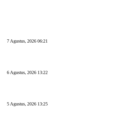
EDITOR PICKS
Tiga Aset Jumbo Pemkot Cilegon Bernilai Puluhan Miliar Belum Dimanfa
Apa Kendalanya?
7 Agustus, 2026 06:21
Wakil Ketua DPRD Cilegon Minta Robinsar Tak Salah Pilih Sekda Definiti
Sosok Harus Berjiwa Pemimpin, Paham Kelola Pemerintahan dan Pengan
6 Agustus, 2026 13:22
Rawan Kecelakaan Tabrak Belakang, Dishub Cilegon Tertibkan Truk Parki
Liar di Jalan Lingkar Selatan
5 Agustus, 2026 13:25
POPULAR POSTS
Kapal Portlink V Terbakar di Merak, 15 Orang Penumpang Meninggal Du