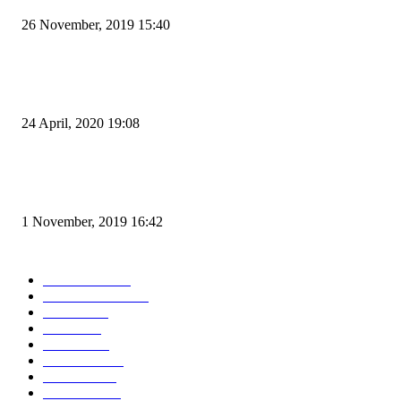
26 November, 2019 15:40
Pemudik Boleh Menyeberang di Pelabuhan Merak, Asalkan Bukan Dari P
dan Zona Merah
24 April, 2020 19:08
Angin di Pelabuhan Merak Mengamuk, Fasilitas Rusak dan Jadwal Kapal
Terlambat
1 November, 2019 16:42
POPULAR CATEGORY
Peristiwa
10167
Pemerintahan
3319
Hukrim
763
Politik
757
Maritim
372
Kesehatan
331
Ekonomi
274
Pendidikan
97