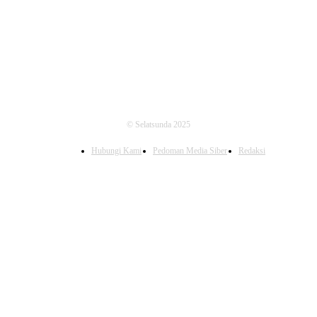
FOLLOW US
© Selatsunda 2025
Hubungi Kami
Pedoman Media Siber
Redaksi