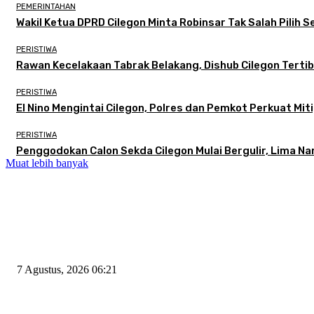
PEMERINTAHAN
Wakil Ketua DPRD Cilegon Minta Robinsar Tak Salah Pilih
PERISTIWA
Rawan Kecelakaan Tabrak Belakang, Dishub Cilegon Tertibk
PERISTIWA
El Nino Mengintai Cilegon, Polres dan Pemkot Perkuat Miti
PERISTIWA
Penggodokan Calon Sekda Cilegon Mulai Bergulir, Lima N
Muat lebih banyak
EDITOR PICKS
Tiga Aset Jumbo Pemkot Cilegon Bernilai Puluhan Miliar Belum Dimanfa
7 Agustus, 2026 06:21
Wakil Ketua DPRD Cilegon Minta Robinsar Tak Salah Pilih Sekda Defini