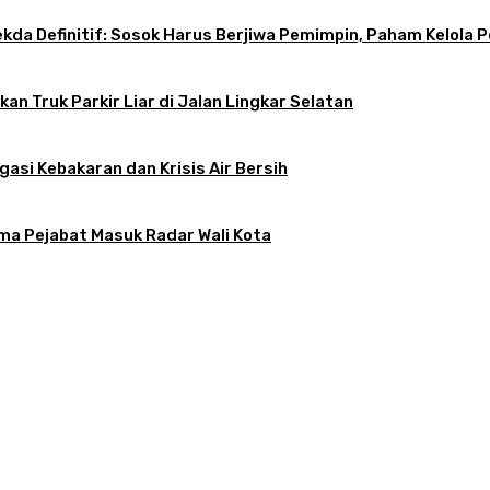
 Sekda Definitif: Sosok Harus Berjiwa Pemimpin, Paham Kelo
an Truk Parkir Liar di Jalan Lingkar Selatan
gasi Kebakaran dan Krisis Air Bersih
ama Pejabat Masuk Radar Wali Kota
atkan, Apa Kendalanya?
tif: Sosok Harus Berjiwa Pemimpin, Paham Kelola Pemerintahan dan Pengangg