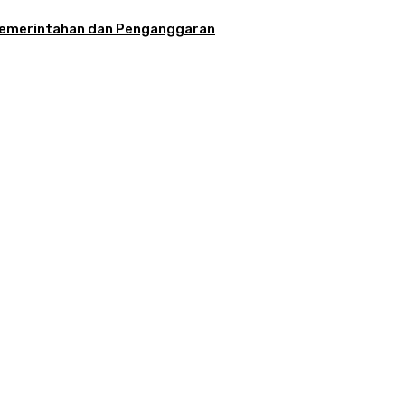
la Pemerintahan dan Penganggaran
aran