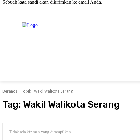
Sebuah kata sandi akan dikirimkan ke email Anda.
C
Minggu, Agustus 9, 2026
Masuk / Bergabung
20.1
New York
PERISTIWA
PEMERINTAHAN
HUKRIM
POLITIK
Beranda
Topik
Wakil Walikota Serang
Tag:
Wakil Walikota Serang
Tidak ada kiriman yang ditampilkan