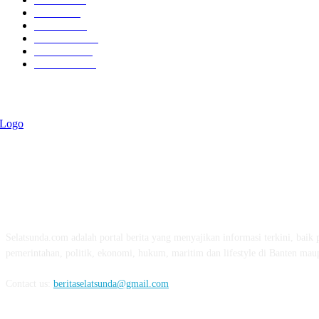
Politik
757
Maritim
372
Kesehatan
331
Ekonomi
274
Pendidikan
97
ABOUT US
Selatsunda.com adalah portal berita yang menyajikan informasi terkini, baik p
pemerintahan, politik, ekonomi, hukum, maritim dan lifestyle di Banten mau
Contact us:
beritaselatsunda@gmail.com
FOLLOW US