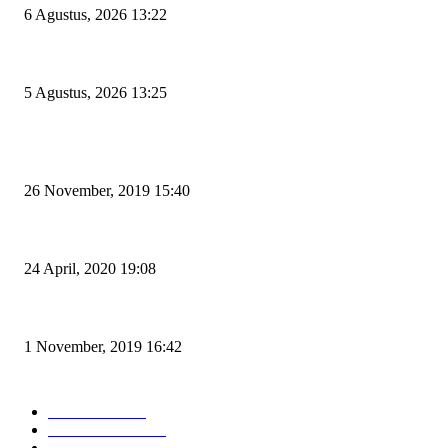
6 Agustus, 2026 13:22
Rawan Kecelakaan Tabrak Belakang, Dishub Cilegon Tertibkan Truk Parkir
5 Agustus, 2026 13:25
POPULAR POSTS
Kapal Portlink V Terbakar di Merak, 15 Orang Penumpang Meninggal Du
26 November, 2019 15:40
Pemudik Boleh Menyeberang di Pelabuhan Merak, Asalkan Bukan Dari 
24 April, 2020 19:08
Angin di Pelabuhan Merak Mengamuk, Fasilitas Rusak dan Jadwal Kapal 
1 November, 2019 16:42
POPULAR CATEGORY
Peristiwa
10167
Pemerintahan
3319
Hukrim
763