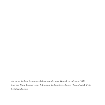
Jurnalis di Kota Cilegon silaturahmi dengan Kapolres Cilegon AKBP
Martua Raja Taripar Laut Silitonga di Kapolres, Kamis (17/7/2025). Foto
Selatsunda.com
Facebook
Twitter
Pinterest
WhatsApp