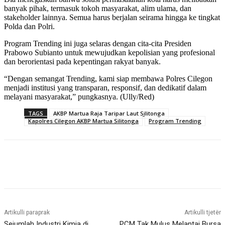
banyak pihak, termasuk tokoh masyarakat, alim ulama, dan
stakeholder lainnya. Semua harus berjalan seirama hingga ke tingkat
Polda dan Polri.
Program Trending ini juga selaras dengan cita-cita Presiden
Prabowo Subianto untuk mewujudkan kepolisian yang profesional
dan berorientasi pada kepentingan rakyat banyak.
“Dengan semangat Trending, kami siap membawa Polres Cilegon
menjadi institusi yang transparan, responsif, dan dedikatif dalam
melayani masyarakat,” pungkasnya. (Ully/Red)
TAGS
AKBP Martua Raja Taripar Laut Silitonga
Kapolres Cilegon AKBP Martua Silitonga
Program Trending
Artikulli paraprak
Artikulli tjetër
Sejumlah Industri Kimia di
PCM Tak Mulus Melantai Bursa