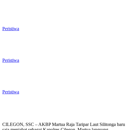
Rawan Kecelakaan Tabrak Belakang,
Dishub Cilegon Tertibkan Truk Parkir
Liar di Jalan Lingkar Selatan
Peristiwa
El Nino Mengintai Cilegon, Polres dan
Pemkot Perkuat Mitigasi Kebakaran
dan Krisis Air Bersih
Peristiwa
Penggodokan Calon Sekda Cilegon
Mulai Bergulir, Lima Nama Pejabat
Masuk Radar Wali Kota
Peristiwa
CILEGON, SSC – AKBP Martua Raja Taripar Laut Silitonga baru
saja menjabat sebagai Kapolres Cilegon. Martua langsung