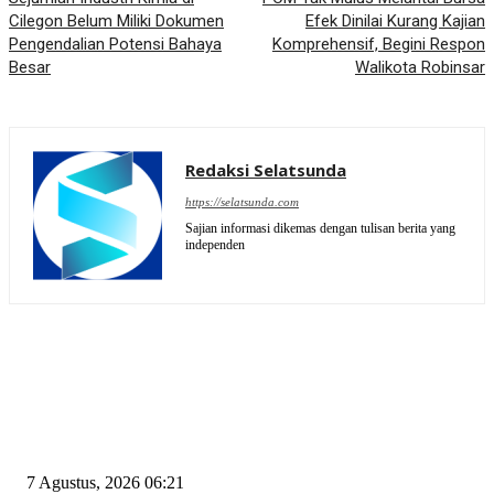
Cilegon Belum Miliki Dokumen
Efek Dinilai Kurang Kajian
Pengendalian Potensi Bahaya
Komprehensif, Begini Respon
Besar
Walikota Robinsar
Redaksi Selatsunda
https://selatsunda.com
Sajian informasi dikemas dengan tulisan berita yang
independen
EDITOR PICKS
Tiga Aset Jumbo Pemkot Cilegon Bernilai Puluhan Miliar Belum Dimanfa
Apa Kendalanya?
7 Agustus, 2026 06:21