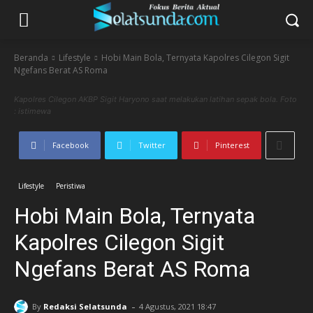
Beranda
Lifestyle
Hobi Main Bola, Ternyata Kapolres Cilegon Sigit
Ngefans Berat AS Roma
Kapolres Cilegon AKBP Sigit Haryono saat melakukan latihan sepak bola. Foto
: istimewa
Facebook
Twitter
Pinterest
Lifestyle
Peristiwa
Hobi Main Bola, Ternyata
Kapolres Cilegon Sigit
Ngefans Berat AS Roma
-
By
Redaksi Selatsunda
4 Agustus, 2021 18:47