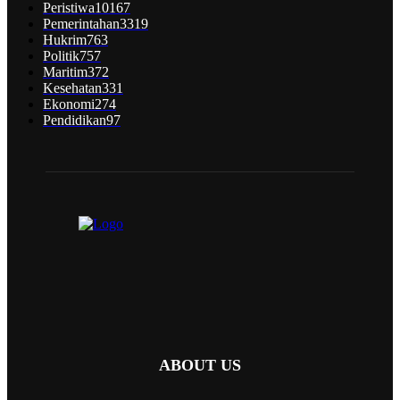
Peristiwa
10167
Pemerintahan
3319
Hukrim
763
Politik
757
Maritim
372
Kesehatan
331
Ekonomi
274
Pendidikan
97
ABOUT US