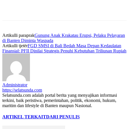
Artikulli paraprak
Gunung Anak Krakatau Erupsi, Pelaku Pelayaran
di Banten Diminta Waspada
Artikulli tjetër
FGD SMSI di Bali Bedah Masa Depan Kedaulatan
Finansial: PFII Dinilai Strategis Penuhi Kebutuhan Triliunan Rupiah
Administrator
https://selatsunda.com
Selatsunda.com adalah portal berita yang menyajikan informasi
terkini, baik peristiwa, pemerintahan, politik, ekonomi, hukum,
maritim dan lifestyle di Banten maupun Nasional.
ARTIKEL TERKAIT
DARI PENULIS