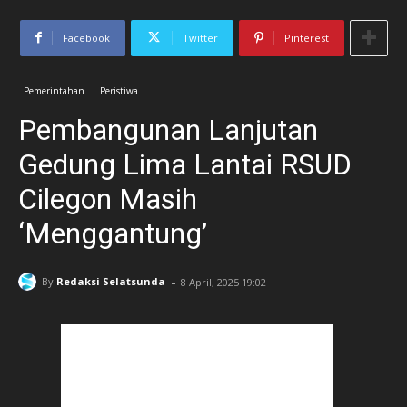
Facebook
Twitter
Pinterest
Pemerintahan
Peristiwa
Pembangunan Lanjutan
Gedung Lima Lantai RSUD
Cilegon Masih
‘Menggantung’
-
By
Redaksi Selatsunda
8 April, 2025 19:02