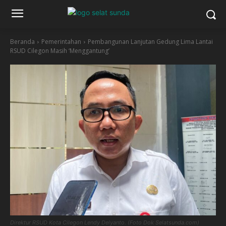
Beranda
Pemerintahan
Pembangunan Lanjutan Gedung Lima Lantai
RSUD Cilegon Masih ‘Menggantung’
Direktur RSUD Kota Cilegon Lendy Delyanto. (Foto Dok Selatsunda.com)