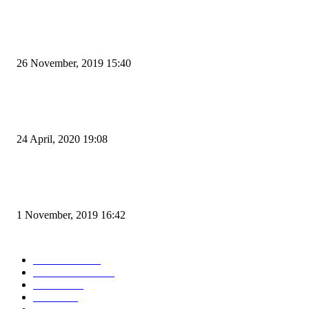
POPULAR POSTS
Kapal Portlink V Terbakar di Merak, 15 Orang Penumpang Meninggal Du
26 November, 2019 15:40
Pemudik Boleh Menyeberang di Pelabuhan Merak, Asalkan Bukan Dari P
dan Zona Merah
24 April, 2020 19:08
Angin di Pelabuhan Merak Mengamuk, Fasilitas Rusak dan Jadwal Kapal
Terlambat
1 November, 2019 16:42
POPULAR CATEGORY
Peristiwa
10167
Pemerintahan
3319
Hukrim
763
Politik
757