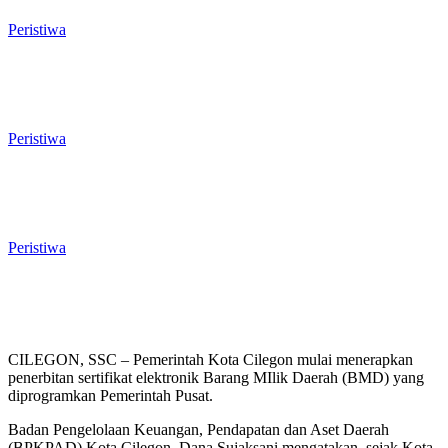
Liar di Jalan Lingkar Selatan
Peristiwa
El Nino Mengintai Cilegon, Polres dan
Pemkot Perkuat Mitigasi Kebakaran
dan Krisis Air Bersih
Peristiwa
Penggodokan Calon Sekda Cilegon
Mulai Bergulir, Lima Nama Pejabat
Masuk Radar Wali Kota
Peristiwa
CILEGON, SSC – Pemerintah Kota Cilegon mulai menerapkan
penerbitan sertifikat elektronik Barang MIlik Daerah (BMD) yang
diprogramkan Pemerintah Pusat.
Badan Pengelolaan Keuangan, Pendapatan dan Aset Daerah
(BPKPAD) Kota Cilegon, Dana Sujaksani mengatakan, sejak Kota