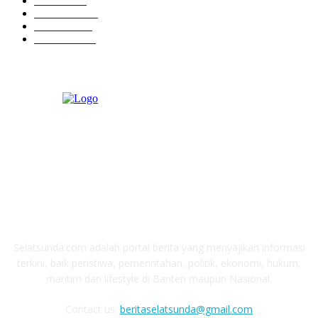
Maritim
372
Kesehatan
331
Ekonomi
274
Pendidikan
97
ABOUT US
Selatsunda.com adalah portal berita yang menyajikan informasi
terkini, baik peristiwa, pemerintahan, politik, ekonomi, hukum,
maritim dan lifestyle di Banten maupun Nasional.
Contact us:
beritaselatsunda@gmail.com