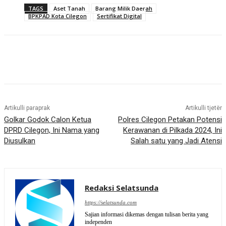
TAGS
Aset Tanah
Barang Milik Daerah
BPKPAD Kota Cilegon
Sertifikat Digital
Artikulli paraprak
Artikulli tjetër
Golkar Godok Calon Ketua
Polres Cilegon Petakan Potensi
DPRD Cilegon, Ini Nama yang
Kerawanan di Pilkada 2024, Ini
Diusulkan
Salah satu yang Jadi Atensi
Redaksi Selatsunda
https://selatsunda.com
Sajian informasi dikemas dengan tulisan berita yang
independen