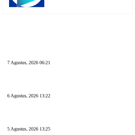
EDITOR PICKS
Tiga Aset Jumbo Pemkot Cilegon Bernilai Puluhan Miliar Belum Dimanfa
Apa Kendalanya?
7 Agustus, 2026 06:21
Wakil Ketua DPRD Cilegon Minta Robinsar Tak Salah Pilih Sekda Definiti
Sosok Harus Berjiwa Pemimpin, Paham Kelola Pemerintahan dan Pengan
6 Agustus, 2026 13:22
Rawan Kecelakaan Tabrak Belakang, Dishub Cilegon Tertibkan Truk Parki
Liar di Jalan Lingkar Selatan
5 Agustus, 2026 13:25