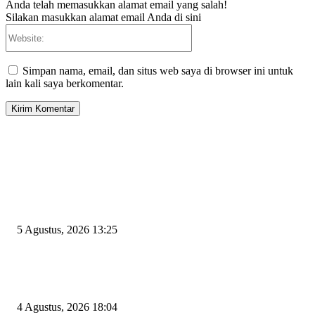
Anda telah memasukkan alamat email yang salah!
Silakan masukkan alamat email Anda di sini
Website:
Simpan nama, email, dan situs web saya di browser ini untuk
lain kali saya berkomentar.
EDITOR PICKS
Rawan Kecelakaan Tabrak Belakang, Dishub Cilegon Tertibkan Truk Parki
Liar di Jalan Lingkar Selatan
5 Agustus, 2026 13:25
El Nino Mengintai Cilegon, Polres dan Pemkot Perkuat Mitigasi Kebakara
Krisis Air Bersih
4 Agustus, 2026 18:04