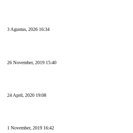
Penggodokan Calon Sekda Cilegon Mulai Bergulir, Lima Nama Pejabat M
Radar Wali Kota
3 Agustus, 2026 16:34
POPULAR POSTS
Kapal Portlink V Terbakar di Merak, 15 Orang Penumpang Meninggal Du
26 November, 2019 15:40
Pemudik Boleh Menyeberang di Pelabuhan Merak, Asalkan Bukan Dari P
dan Zona Merah
24 April, 2020 19:08
Angin di Pelabuhan Merak Mengamuk, Fasilitas Rusak dan Jadwal Kapal
Terlambat
1 November, 2019 16:42