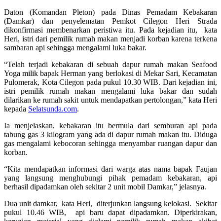
Daton (Komandan Pleton) pada Dinas Pemadam Kebakaran
(Damkar) dan penyelematan Pemkot Cilegon Heri Strada
dikonfirmasi membenarkan peristiwa itu. Pada kejadian itu, kata
Heri, istri dari pemilik rumah makan menjadi korban karena terkena
sambaran api sehingga mengalami luka bakar.
“Telah terjadi kebakaran di sebuah dapur rumah makan Seafood
Yoga milik bapak Herman yang berlokasi di Mekar Sari, Kecamatan
Pulomerak, Kota Cilegon pada pukul 10.30 WIB. Dari kejadian ini,
istri pemilik rumah makan mengalami luka bakar dan sudah
dilarikan ke rumah sakit untuk mendapatkan pertolongan,” kata Heri
kepada
Selatsunda.com
.
Ia menjelaskan, kebakaran itu bermula dari semburan api pada
tabung gas 3 kilogram yang ada di dapur rumah makan itu. Diduga
gas mengalami kebocoran sehingga menyambar ruangan dapur dan
korban.
“Kita mendapatkan informasi dari warga atas nama bapak Faujan
yang langsung menghubungi pihak pemadam kebakaran, api
berhasil dipadamkan oleh sekitar 2 unit mobil Damkar,” jelasnya.
Dua unit damkar, kata Heri, diterjunkan langsung kelokasi. Sekitar
pukul 10.46 WIB, api baru dapat dipadamkan. Diperkirakan,