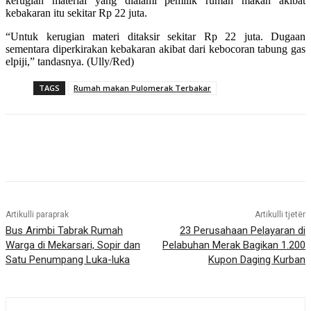
kerugian material yang dialami pemilik rumah makan akibat
kebakaran itu sekitar Rp 22 juta.
“Untuk kerugian materi ditaksir sekitar Rp 22 juta. Dugaan
sementara diperkirakan kebakaran akibat dari kebocoran tabung gas
elpiji,” tandasnya. (Ully/Red)
TAGS
Rumah makan Pulomerak Terbakar
Artikulli paraprak
Artikulli tjetër
Bus Arimbi Tabrak Rumah
23 Perusahaan Pelayaran di
Warga di Mekarsari, Sopir dan
Pelabuhan Merak Bagikan 1.200
Satu Penumpang Luka-luka
Kupon Daging Kurban