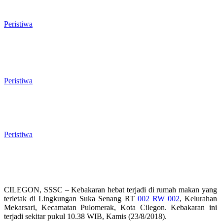
Mulai Bergulir, Lima Nama Pejabat
Masuk Radar Wali Kota
Peristiwa
Anggota Banggar DPRD Cilegon Nilai
Dokumen Prognosis APBD 2026
Janggal: Pendapatan Naik Tapi Defisit
Bengkak Dua Kali Lipat
Peristiwa
Serapan Anggaran Cilegon Rendah,
Fraksi PAN DPRD Beri Tanggapan
Menohok, Minta Walikota ‘Tatar’ OPD
Peristiwa
CILEGON, SSSC – Kebakaran hebat terjadi di rumah makan yang
terletak di Lingkungan Suka Senang RT
002 RW 002
, Kelurahan
Mekarsari, Kecamatan Pulomerak, Kota Cilegon. Kebakaran ini
terjadi sekitar pukul 10.38 WIB, Kamis (23/8/2018).