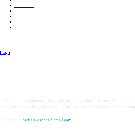
Politik
757
Maritim
372
Kesehatan
331
Ekonomi
274
Pendidikan
97
ABOUT US
Selatsunda.com adalah portal berita yang menyajikan informasi terkini, baik p
pemerintahan, politik, ekonomi, hukum, maritim dan lifestyle di Banten mau
Contact us:
beritaselatsunda@gmail.com
FOLLOW US