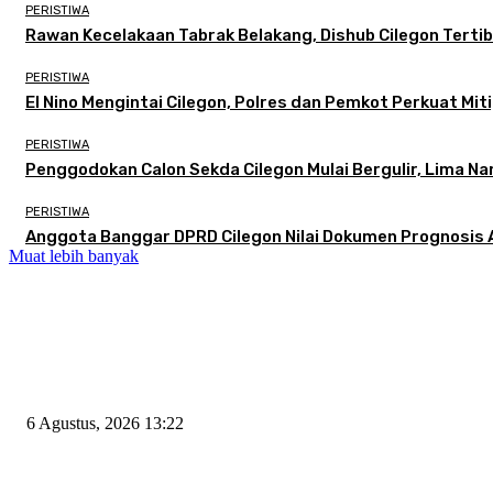
PERISTIWA
Rawan Kecelakaan Tabrak Belakang, Dishub Cilegon Tertibk
PERISTIWA
El Nino Mengintai Cilegon, Polres dan Pemkot Perkuat Miti
PERISTIWA
Penggodokan Calon Sekda Cilegon Mulai Bergulir, Lima N
PERISTIWA
Anggota Banggar DPRD Cilegon Nilai Dokumen Prognosis A
Muat lebih banyak
EDITOR PICKS
Wakil Ketua DPRD Cilegon Minta Robinsar Tak Salah Pilih Sekda Defini
6 Agustus, 2026 13:22
Rawan Kecelakaan Tabrak Belakang, Dishub Cilegon Tertibkan Truk Parkir