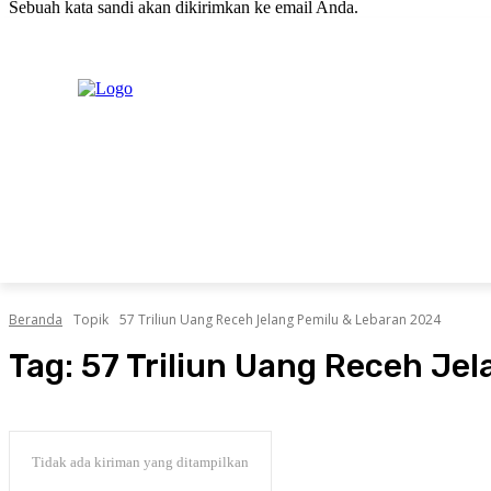
Sebuah kata sandi akan dikirimkan ke email Anda.
C
Jumat, Agustus 7, 2026
Masuk / Bergabung
20.1
New York
PERISTIWA
PEMERINTAHAN
HUKRIM
POLITIK
Beranda
Topik
57 Triliun Uang Receh Jelang Pemilu & Lebaran 2024
Tag:
57 Triliun Uang Receh Je
Tidak ada kiriman yang ditampilkan