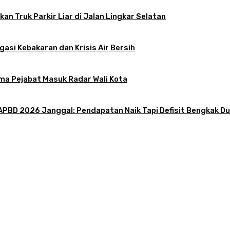
an Truk Parkir Liar di Jalan Lingkar Selatan
gasi Kebakaran dan Krisis Air Bersih
ama Pejabat Masuk Radar Wali Kota
PBD 2026 Janggal: Pendapatan Naik Tapi Defisit Bengkak Dua
tif: Sosok Harus Berjiwa Pemimpin, Paham Kelola Pemerintahan dan Pengangg
 Liar di Jalan Lingkar Selatan