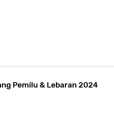
Hubungi Kami
Pedoman Media Siber
Redaksi
MARITIM
EKONOMI
OLAHRAGA
ADVETORIAL
P
lang Pemilu & Lebaran 2024