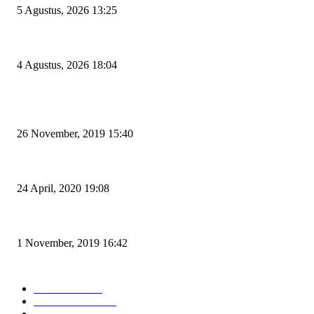
5 Agustus, 2026 13:25
El Nino Mengintai Cilegon, Polres dan Pemkot Perkuat Mitigasi Kebakaran
4 Agustus, 2026 18:04
POPULAR POSTS
Kapal Portlink V Terbakar di Merak, 15 Orang Penumpang Meninggal Du
26 November, 2019 15:40
Pemudik Boleh Menyeberang di Pelabuhan Merak, Asalkan Bukan Dari 
24 April, 2020 19:08
Angin di Pelabuhan Merak Mengamuk, Fasilitas Rusak dan Jadwal Kapal 
1 November, 2019 16:42
POPULAR CATEGORY
Peristiwa
10166
Pemerintahan
3319
Hukrim
763