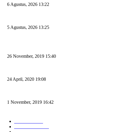
6 Agustus, 2026 13:22
Rawan Kecelakaan Tabrak Belakang, Dishub Cilegon Tertibkan Truk Parkir
5 Agustus, 2026 13:25
POPULAR POSTS
Kapal Portlink V Terbakar di Merak, 15 Orang Penumpang Meninggal Du
26 November, 2019 15:40
Pemudik Boleh Menyeberang di Pelabuhan Merak, Asalkan Bukan Dari 
24 April, 2020 19:08
Angin di Pelabuhan Merak Mengamuk, Fasilitas Rusak dan Jadwal Kapal 
1 November, 2019 16:42
POPULAR CATEGORY
Peristiwa
10167
Pemerintahan
3319
Hukrim
763