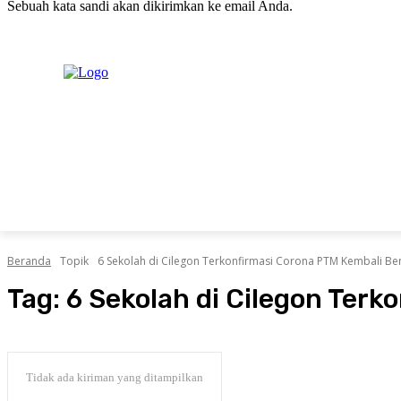
Sebuah kata sandi akan dikirimkan ke email Anda.
C
Sabtu, Agustus 8, 2026
Masuk / Bergabung
H
20.1
New York
PERISTIWA
PEMERINTAHAN
HUKRIM
POLITIK
Beranda
Topik
6 Sekolah di Cilegon Terkonfirmasi Corona PTM Kembali Be
Tag:
6 Sekolah di Cilegon Ter
Tidak ada kiriman yang ditampilkan