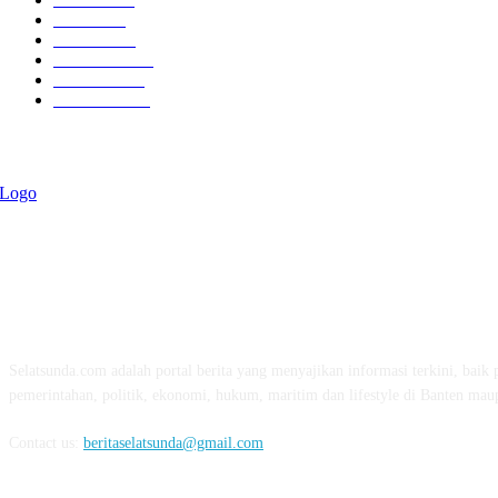
Politik
757
Maritim
372
Kesehatan
331
Ekonomi
274
Pendidikan
97
ABOUT US
Selatsunda.com adalah portal berita yang menyajikan informasi terkini, baik p
pemerintahan, politik, ekonomi, hukum, maritim dan lifestyle di Banten mau
Contact us:
beritaselatsunda@gmail.com
FOLLOW US