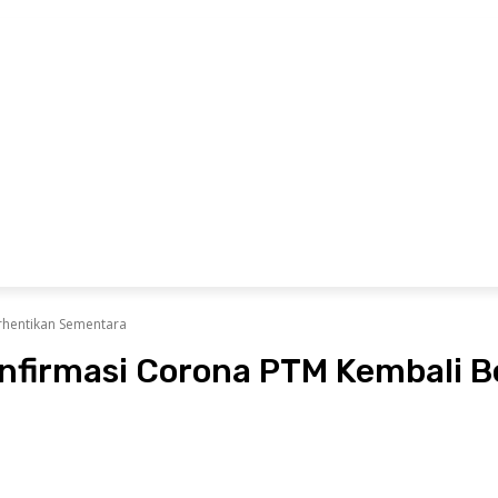
ubungi Kami
Pedoman Media Siber
Redaksi
MARITIM
EKONOMI
OLAHRAGA
ADVETORIAL
P
rhentikan Sementara
konfirmasi Corona PTM Kembali