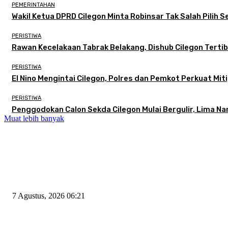
PEMERINTAHAN
Wakil Ketua DPRD Cilegon Minta Robinsar Tak Salah Pilih
PERISTIWA
Rawan Kecelakaan Tabrak Belakang, Dishub Cilegon Tertibk
PERISTIWA
El Nino Mengintai Cilegon, Polres dan Pemkot Perkuat Miti
PERISTIWA
Penggodokan Calon Sekda Cilegon Mulai Bergulir, Lima N
Muat lebih banyak
EDITOR PICKS
Tiga Aset Jumbo Pemkot Cilegon Bernilai Puluhan Miliar Belum Dimanfa
7 Agustus, 2026 06:21
Wakil Ketua DPRD Cilegon Minta Robinsar Tak Salah Pilih Sekda Defini