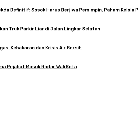
 Sekda Definitif: Sosok Harus Berjiwa Pemimpin, Paham Kelo
an Truk Parkir Liar di Jalan Lingkar Selatan
gasi Kebakaran dan Krisis Air Bersih
ama Pejabat Masuk Radar Wali Kota
atkan, Apa Kendalanya?
tif: Sosok Harus Berjiwa Pemimpin, Paham Kelola Pemerintahan dan Pengangg