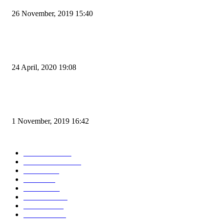
26 November, 2019 15:40
Pemudik Boleh Menyeberang di Pelabuhan Merak, Asalkan Bukan Dari P
dan Zona Merah
24 April, 2020 19:08
Angin di Pelabuhan Merak Mengamuk, Fasilitas Rusak dan Jadwal Kapal
Terlambat
1 November, 2019 16:42
POPULAR CATEGORY
Peristiwa
10167
Pemerintahan
3319
Hukrim
763
Politik
757
Maritim
372
Kesehatan
331
Ekonomi
274
Pendidikan
97