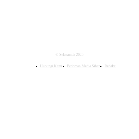
FOLLOW US
© Selatsunda 2025
Hubungi Kami
Pedoman Media Siber
Redaksi