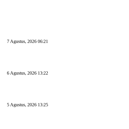
EDITOR PICKS
Tiga Aset Jumbo Pemkot Cilegon Bernilai Puluhan Miliar Belum Dimanfa
Apa Kendalanya?
7 Agustus, 2026 06:21
Wakil Ketua DPRD Cilegon Minta Robinsar Tak Salah Pilih Sekda Definiti
Sosok Harus Berjiwa Pemimpin, Paham Kelola Pemerintahan dan Pengan
6 Agustus, 2026 13:22
Rawan Kecelakaan Tabrak Belakang, Dishub Cilegon Tertibkan Truk Parki
Liar di Jalan Lingkar Selatan
5 Agustus, 2026 13:25
POPULAR POSTS
Kapal Portlink V Terbakar di Merak, 15 Orang Penumpang Meninggal Du