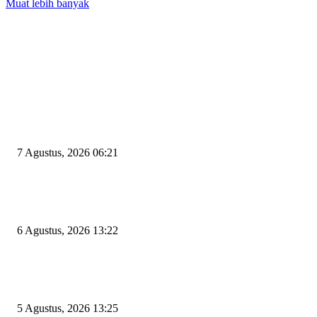
Muat lebih banyak
EDITOR PICKS
Tiga Aset Jumbo Pemkot Cilegon Bernilai Puluhan Miliar Belum Dimanfa
Apa Kendalanya?
7 Agustus, 2026 06:21
Wakil Ketua DPRD Cilegon Minta Robinsar Tak Salah Pilih Sekda Definiti
Sosok Harus Berjiwa Pemimpin, Paham Kelola Pemerintahan dan Pengan
6 Agustus, 2026 13:22
Rawan Kecelakaan Tabrak Belakang, Dishub Cilegon Tertibkan Truk Parki
Liar di Jalan Lingkar Selatan
5 Agustus, 2026 13:25