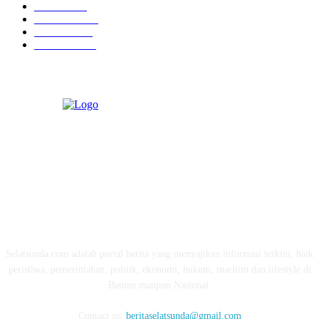
Maritim
372
Kesehatan
331
Ekonomi
274
Pendidikan
97
ABOUT US
Selatsunda.com adalah portal berita yang menyajikan informasi terkini, baik
peristiwa, pemerintahan, politik, ekonomi, hukum, maritim dan lifestyle di
Banten maupun Nasional.
Contact us:
beritaselatsunda@gmail.com