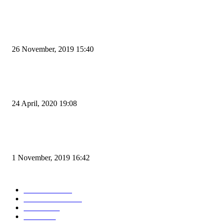
POPULAR POSTS
Kapal Portlink V Terbakar di Merak, 15 Orang Penumpang Meninggal Du
26 November, 2019 15:40
Pemudik Boleh Menyeberang di Pelabuhan Merak, Asalkan Bukan Dari P
dan Zona Merah
24 April, 2020 19:08
Angin di Pelabuhan Merak Mengamuk, Fasilitas Rusak dan Jadwal Kapal
Terlambat
1 November, 2019 16:42
POPULAR CATEGORY
Peristiwa
10167
Pemerintahan
3319
Hukrim
763
Politik
757