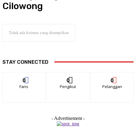
Cilowong
Tidak ada kiriman yang ditampilkan
STAY CONNECTED
0
0
0
Fans
Pengikut
Pelanggan
- Advertisement -