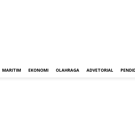
ubungi Kami
Pedoman Media Siber
Redaksi
MARITIM
EKONOMI
OLAHRAGA
ADVETORIAL
PENDI