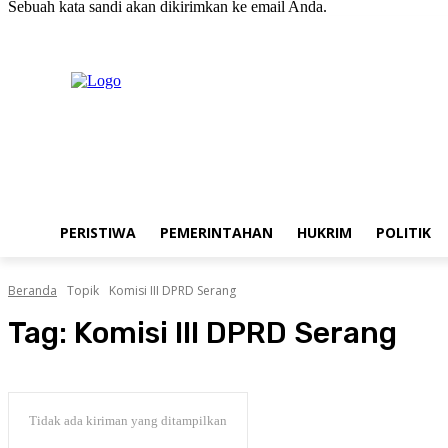
Sebuah kata sandi akan dikirimkan ke email Anda.
C
Sabtu, Agustus 8, 2026
Masuk / Bergabung
H
20.1
New York
PERISTIWA
PEMERINTAHAN
HUKRIM
POLITIK
Beranda
Topik
Komisi III DPRD Serang
Tag:
Komisi III DPRD Serang
Tidak ada kiriman yang ditampilkan