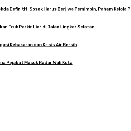
 Sekda Definitif: Sosok Harus Berjiwa Pemimpin, Paham Kelo
an Truk Parkir Liar di Jalan Lingkar Selatan
gasi Kebakaran dan Krisis Air Bersih
ama Pejabat Masuk Radar Wali Kota
atkan, Apa Kendalanya?
tif: Sosok Harus Berjiwa Pemimpin, Paham Kelola Pemerintahan dan Pengangg