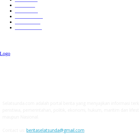
Politik
757
Maritim
372
Kesehatan
331
Ekonomi
274
Pendidikan
97
ABOUT US
Selatsunda.com adalah portal berita yang menyajikan informasi terki
peristiwa, pemerintahan, politik, ekonomi, hukum, maritim dan lifest
maupun Nasional.
Contact us:
beritaselatsunda@gmail.com