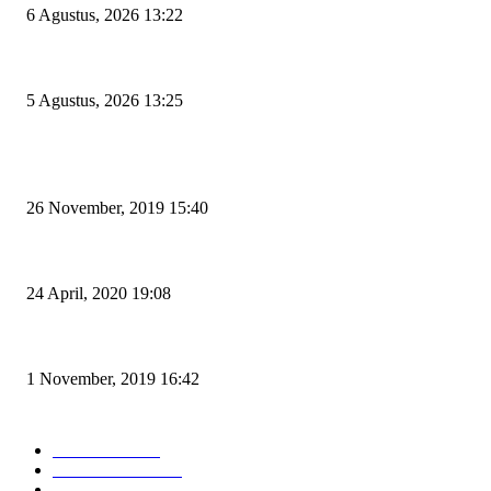
6 Agustus, 2026 13:22
Rawan Kecelakaan Tabrak Belakang, Dishub Cilegon Tertibkan Truk Parkir
5 Agustus, 2026 13:25
POPULAR POSTS
Kapal Portlink V Terbakar di Merak, 15 Orang Penumpang Meninggal Du
26 November, 2019 15:40
Pemudik Boleh Menyeberang di Pelabuhan Merak, Asalkan Bukan Dari 
24 April, 2020 19:08
Angin di Pelabuhan Merak Mengamuk, Fasilitas Rusak dan Jadwal Kapal 
1 November, 2019 16:42
POPULAR CATEGORY
Peristiwa
10167
Pemerintahan
3319
Hukrim
763