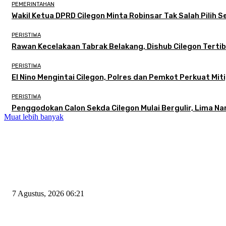
PEMERINTAHAN
Wakil Ketua DPRD Cilegon Minta Robinsar Tak Salah Pilih
PERISTIWA
Rawan Kecelakaan Tabrak Belakang, Dishub Cilegon Tertibk
PERISTIWA
El Nino Mengintai Cilegon, Polres dan Pemkot Perkuat Miti
PERISTIWA
Penggodokan Calon Sekda Cilegon Mulai Bergulir, Lima N
Muat lebih banyak
EDITOR PICKS
Tiga Aset Jumbo Pemkot Cilegon Bernilai Puluhan Miliar Belum Dimanfa
7 Agustus, 2026 06:21
Wakil Ketua DPRD Cilegon Minta Robinsar Tak Salah Pilih Sekda Defini