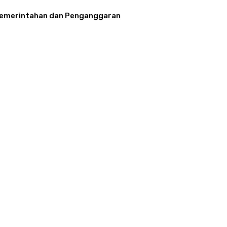
la Pemerintahan dan Penganggaran
aran