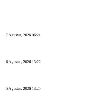
EDITOR PICKS
Tiga Aset Jumbo Pemkot Cilegon Bernilai Puluhan Miliar Belum Dimanfa
Apa Kendalanya?
7 Agustus, 2026 06:21
Wakil Ketua DPRD Cilegon Minta Robinsar Tak Salah Pilih Sekda Definiti
Sosok Harus Berjiwa Pemimpin, Paham Kelola Pemerintahan dan Pengan
6 Agustus, 2026 13:22
Rawan Kecelakaan Tabrak Belakang, Dishub Cilegon Tertibkan Truk Parki
Liar di Jalan Lingkar Selatan
5 Agustus, 2026 13:25
POPULAR POSTS
Kapal Portlink V Terbakar di Merak, 15 Orang Penumpang Meninggal Du