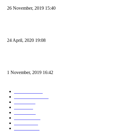
26 November, 2019 15:40
Pemudik Boleh Menyeberang di Pelabuhan Merak, Asalkan Bukan Dari P
dan Zona Merah
24 April, 2020 19:08
Angin di Pelabuhan Merak Mengamuk, Fasilitas Rusak dan Jadwal Kapal
Terlambat
1 November, 2019 16:42
POPULAR CATEGORY
Peristiwa
10167
Pemerintahan
3319
Hukrim
763
Politik
757
Maritim
372
Kesehatan
331
Ekonomi
274
Pendidikan
97