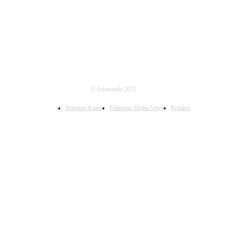
FOLLOW US
© Selatsunda 2025
Hubungi Kami
Pedoman Media Siber
Redaksi