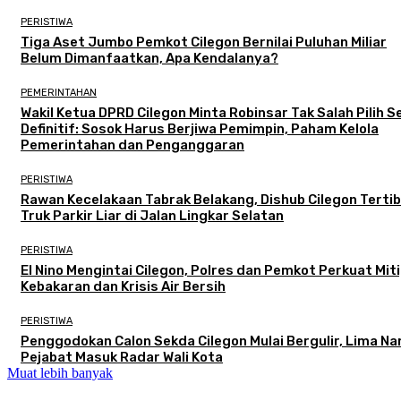
PERISTIWA
Tiga Aset Jumbo Pemkot Cilegon Bernilai Puluhan Miliar
Belum Dimanfaatkan, Apa Kendalanya?
PEMERINTAHAN
Wakil Ketua DPRD Cilegon Minta Robinsar Tak Salah Pilih 
Definitif: Sosok Harus Berjiwa Pemimpin, Paham Kelola
Pemerintahan dan Penganggaran
PERISTIWA
Rawan Kecelakaan Tabrak Belakang, Dishub Cilegon Terti
Truk Parkir Liar di Jalan Lingkar Selatan
PERISTIWA
El Nino Mengintai Cilegon, Polres dan Pemkot Perkuat Mit
Kebakaran dan Krisis Air Bersih
PERISTIWA
Penggodokan Calon Sekda Cilegon Mulai Bergulir, Lima N
Pejabat Masuk Radar Wali Kota
Muat lebih banyak