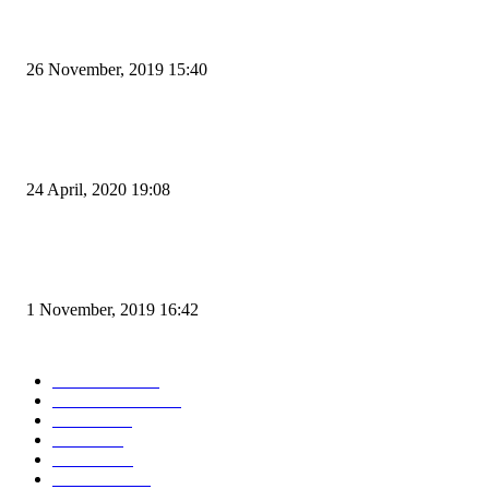
Kapal Portlink V Terbakar di Merak, 15 Orang Penumpang Meninggal Du
26 November, 2019 15:40
Pemudik Boleh Menyeberang di Pelabuhan Merak, Asalkan Bukan Dari P
dan Zona Merah
24 April, 2020 19:08
Angin di Pelabuhan Merak Mengamuk, Fasilitas Rusak dan Jadwal Kapal
Terlambat
1 November, 2019 16:42
POPULAR CATEGORY
Peristiwa
10167
Pemerintahan
3319
Hukrim
763
Politik
757
Maritim
372
Kesehatan
331