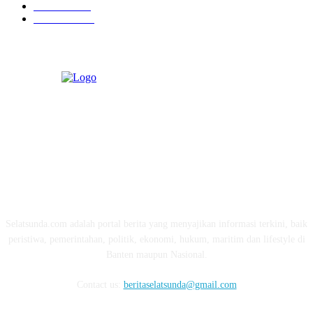
Ekonomi
274
Pendidikan
97
ABOUT US
Selatsunda.com adalah portal berita yang menyajikan informasi terkini, baik
peristiwa, pemerintahan, politik, ekonomi, hukum, maritim dan lifestyle di
Banten maupun Nasional.
Contact us:
beritaselatsunda@gmail.com