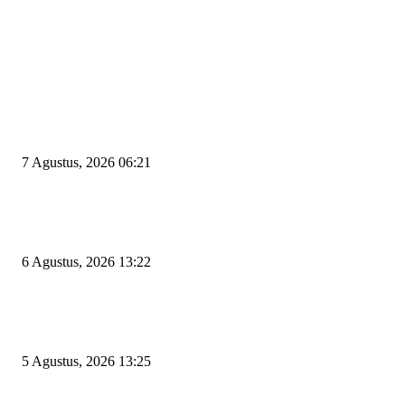
EDITOR PICKS
Tiga Aset Jumbo Pemkot Cilegon Bernilai Puluhan Miliar Belum Dimanfa
Apa Kendalanya?
7 Agustus, 2026 06:21
Wakil Ketua DPRD Cilegon Minta Robinsar Tak Salah Pilih Sekda Definiti
Sosok Harus Berjiwa Pemimpin, Paham Kelola Pemerintahan dan Pengan
6 Agustus, 2026 13:22
Rawan Kecelakaan Tabrak Belakang, Dishub Cilegon Tertibkan Truk Parki
Liar di Jalan Lingkar Selatan
5 Agustus, 2026 13:25
POPULAR POSTS