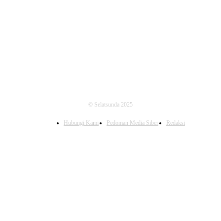
FOLLOW US
© Selatsunda 2025
Hubungi Kami
Pedoman Media Siber
Redaksi