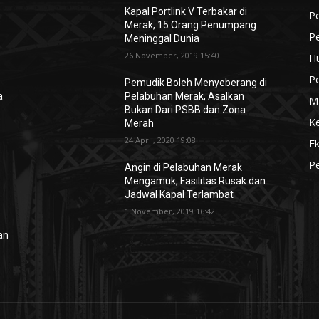
Kapal Portlink V Terbakar di
Pe
Merak, 15 Orang Penumpang
P
Meninggal Dunia
26 November, 2019 15:40
H
Po
Pemudik Boleh Menyeberang di
a
Pelabuhan Merak, Asalkan
M
Bukan Dari PSBB dan Zona
K
Merah
24 April, 2020 19:08
E
Pe
Angin di Pelabuhan Merak
Mengamuk, Fasilitas Rusak dan
Jadwal Kapal Terlambat
1 November, 2019 16:42
lan