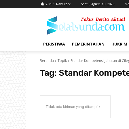
C
Sabtu, Agustus 8, 2026
Ma
20.1
New York
PERISTIWA
PEMERINTAHAN
HUKRIM
Beranda
Topik
Standar Kompetensi Jabatan di Cil
Tag:
Standar Kompete
Tidak ada kiriman yang ditampilkan