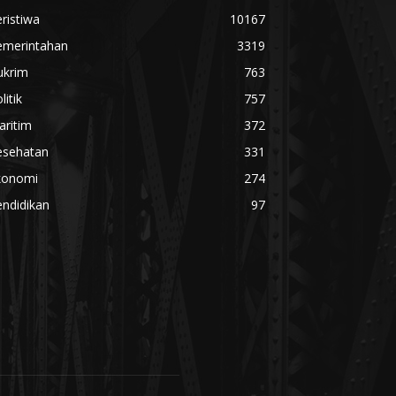
ristiwa
10167
emerintahan
3319
ukrim
763
litik
757
aritim
372
esehatan
331
konomi
274
ndidikan
97