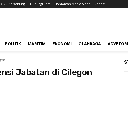
suk / Bergabung
Hubungi Kami
Pedoman Media Siber
Redaksi
POLITIK
MARITIM
EKONOMI
OLAHRAGA
ADVETOR
egon
S
nsi Jabatan di Cilegon