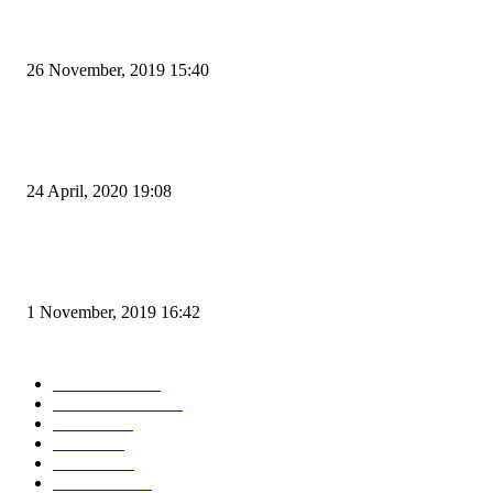
Kapal Portlink V Terbakar di Merak, 15 Orang Penumpang Meninggal Du
26 November, 2019 15:40
Pemudik Boleh Menyeberang di Pelabuhan Merak, Asalkan Bukan Dari P
dan Zona Merah
24 April, 2020 19:08
Angin di Pelabuhan Merak Mengamuk, Fasilitas Rusak dan Jadwal Kapal
Terlambat
1 November, 2019 16:42
POPULAR CATEGORY
Peristiwa
10167
Pemerintahan
3319
Hukrim
763
Politik
757
Maritim
372
Kesehatan
331