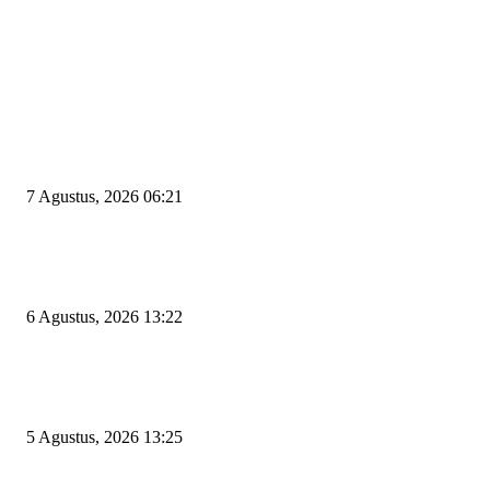
EDITOR PICKS
Tiga Aset Jumbo Pemkot Cilegon Bernilai Puluhan Miliar Belum Dimanfa
Apa Kendalanya?
7 Agustus, 2026 06:21
Wakil Ketua DPRD Cilegon Minta Robinsar Tak Salah Pilih Sekda Definiti
Sosok Harus Berjiwa Pemimpin, Paham Kelola Pemerintahan dan Pengan
6 Agustus, 2026 13:22
Rawan Kecelakaan Tabrak Belakang, Dishub Cilegon Tertibkan Truk Parki
Liar di Jalan Lingkar Selatan
5 Agustus, 2026 13:25
POPULAR POSTS