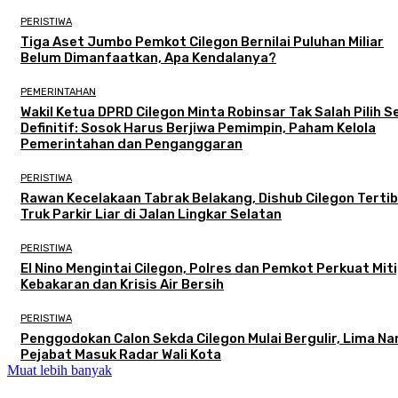
PERISTIWA
Tiga Aset Jumbo Pemkot Cilegon Bernilai Puluhan Miliar
Belum Dimanfaatkan, Apa Kendalanya?
PEMERINTAHAN
Wakil Ketua DPRD Cilegon Minta Robinsar Tak Salah Pilih 
Definitif: Sosok Harus Berjiwa Pemimpin, Paham Kelola
Pemerintahan dan Penganggaran
PERISTIWA
Rawan Kecelakaan Tabrak Belakang, Dishub Cilegon Terti
Truk Parkir Liar di Jalan Lingkar Selatan
PERISTIWA
El Nino Mengintai Cilegon, Polres dan Pemkot Perkuat Mit
Kebakaran dan Krisis Air Bersih
PERISTIWA
Penggodokan Calon Sekda Cilegon Mulai Bergulir, Lima N
Pejabat Masuk Radar Wali Kota
Muat lebih banyak