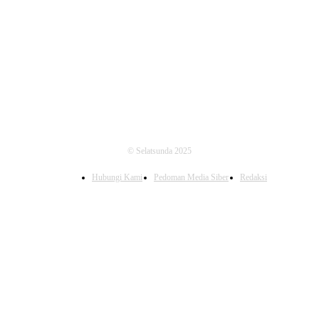
FOLLOW US
© Selatsunda 2025
Hubungi Kami
Pedoman Media Siber
Redaksi