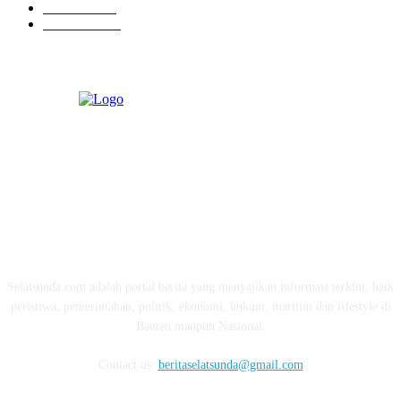
Ekonomi
274
Pendidikan
97
ABOUT US
Selatsunda.com adalah portal berita yang menyajikan informasi terkini, baik
peristiwa, pemerintahan, politik, ekonomi, hukum, maritim dan lifestyle di
Banten maupun Nasional.
Contact us:
beritaselatsunda@gmail.com