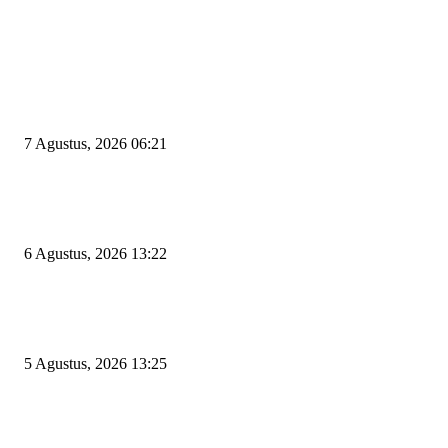
EDITOR PICKS
Tiga Aset Jumbo Pemkot Cilegon Bernilai Puluhan Miliar Belum Dimanfa
Apa Kendalanya?
7 Agustus, 2026 06:21
Wakil Ketua DPRD Cilegon Minta Robinsar Tak Salah Pilih Sekda Definiti
Sosok Harus Berjiwa Pemimpin, Paham Kelola Pemerintahan dan Pengan
6 Agustus, 2026 13:22
Rawan Kecelakaan Tabrak Belakang, Dishub Cilegon Tertibkan Truk Parki
Liar di Jalan Lingkar Selatan
5 Agustus, 2026 13:25
POPULAR POSTS
Kapal Portlink V Terbakar di Merak, 15 Orang Penumpang Meninggal Du