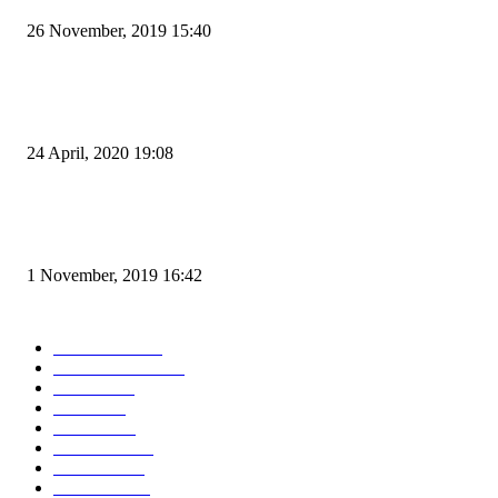
26 November, 2019 15:40
Pemudik Boleh Menyeberang di Pelabuhan Merak, Asalkan Bukan Dari P
dan Zona Merah
24 April, 2020 19:08
Angin di Pelabuhan Merak Mengamuk, Fasilitas Rusak dan Jadwal Kapal
Terlambat
1 November, 2019 16:42
POPULAR CATEGORY
Peristiwa
10167
Pemerintahan
3319
Hukrim
763
Politik
757
Maritim
372
Kesehatan
331
Ekonomi
274
Pendidikan
97