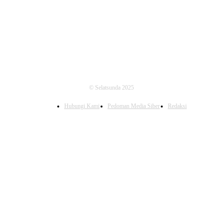
FOLLOW US
© Selatsunda 2025
Hubungi Kami
Pedoman Media Siber
Redaksi