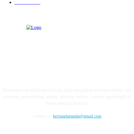
Pendidikan
97
ABOUT US
Selatsunda.com adalah portal berita yang menyajikan informasi terkini, baik
peristiwa, pemerintahan, politik, ekonomi, hukum, maritim dan lifestyle di
Banten maupun Nasional.
Contact us:
beritaselatsunda@gmail.com