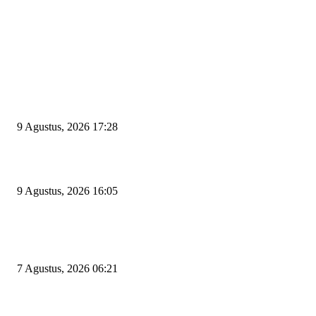
EDITOR PICKS
Begini Kata Wali Kota Cilegon Diingatkan Pimpinan DPRD Agar Tak Sal
Pilih Sekda Definitif
9 Agustus, 2026 17:28
Ratu Amalia Hayani Terpilih Aklamasi Pimpin Partai Golkar Cilegon
9 Agustus, 2026 16:05
Tiga Aset Jumbo Pemkot Cilegon Bernilai Puluhan Miliar Belum Dimanfa
Apa Kendalanya?
7 Agustus, 2026 06:21
POPULAR POSTS