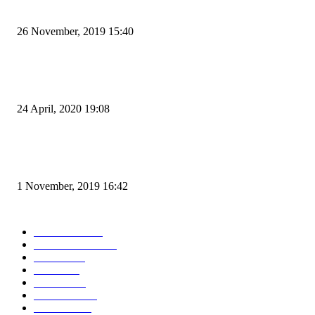
Kapal Portlink V Terbakar di Merak, 15 Orang Penumpang Meninggal Du
26 November, 2019 15:40
Pemudik Boleh Menyeberang di Pelabuhan Merak, Asalkan Bukan Dari P
dan Zona Merah
24 April, 2020 19:08
Angin di Pelabuhan Merak Mengamuk, Fasilitas Rusak dan Jadwal Kapal
Terlambat
1 November, 2019 16:42
POPULAR CATEGORY
Peristiwa
10169
Pemerintahan
3319
Hukrim
763
Politik
758
Maritim
372
Kesehatan
331
Ekonomi
274