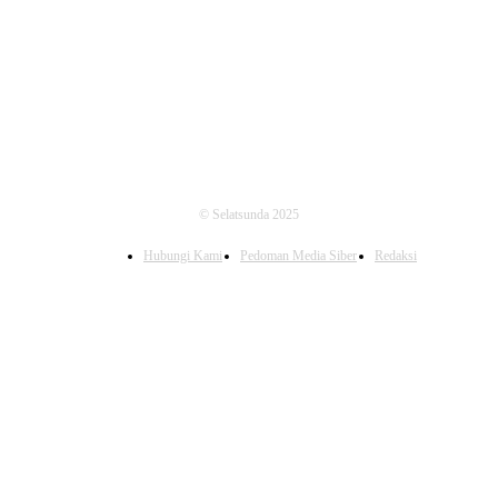
FOLLOW US
© Selatsunda 2025
Hubungi Kami
Pedoman Media Siber
Redaksi