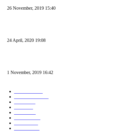
26 November, 2019 15:40
Pemudik Boleh Menyeberang di Pelabuhan Merak, Asalkan Bukan Dari P
dan Zona Merah
24 April, 2020 19:08
Angin di Pelabuhan Merak Mengamuk, Fasilitas Rusak dan Jadwal Kapal
Terlambat
1 November, 2019 16:42
POPULAR CATEGORY
Peristiwa
10167
Pemerintahan
3319
Hukrim
763
Politik
757
Maritim
372
Kesehatan
331
Ekonomi
274
Pendidikan
97