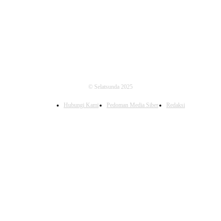
FOLLOW US
© Selatsunda 2025
Hubungi Kami
Pedoman Media Siber
Redaksi