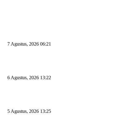
EDITOR PICKS
Tiga Aset Jumbo Pemkot Cilegon Bernilai Puluhan Miliar Belum Dimanfa
Apa Kendalanya?
7 Agustus, 2026 06:21
Wakil Ketua DPRD Cilegon Minta Robinsar Tak Salah Pilih Sekda Definiti
Sosok Harus Berjiwa Pemimpin, Paham Kelola Pemerintahan dan Pengan
6 Agustus, 2026 13:22
Rawan Kecelakaan Tabrak Belakang, Dishub Cilegon Tertibkan Truk Parki
Liar di Jalan Lingkar Selatan
5 Agustus, 2026 13:25
POPULAR POSTS
Kapal Portlink V Terbakar di Merak, 15 Orang Penumpang Meninggal Du