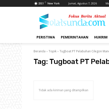
C
Jumat, Agustus 7, 2026
Ma
20.1
New York
PERISTIWA
PEMERINTAHAN
HUKRIM
Beranda
Topik
Tugboat PT Pelabuhan Cilegon Mand
Tag:
Tugboat PT Pela
Tidak ada kiriman yang ditampilkan