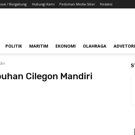
suk / Bergabung
Hubungi Kami
Pedoman Media Siber
Redaksi
POLITIK
MARITIM
EKONOMI
OLAHRAGA
ADVETOR
iri
S
buhan Cilegon Mandiri