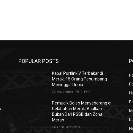
POPULAR POSTS
P
Kapal Portlink V Terbakar di
Pe
Merak, 15 Orang Penumpang
P
Meninggal Dunia
26 November, 2019 15:40
H
Po
Pemudik Boleh Menyeberang di
a
Pelabuhan Merak, Asalkan
M
Bukan Dari PSBB dan Zona
K
Merah
24 April, 2020 19:08
E