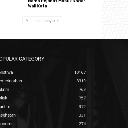
Nama Pejabat Masuk Radar
Wali Kota
Muat lebih banyak
OPULAR CATEGORY
ristiwa
10167
emerintahan
3319
ukrim
763
litik
757
aritim
372
esehatan
331
konomi
274