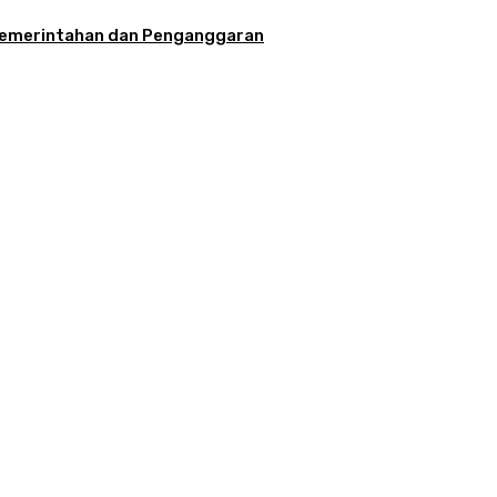
la Pemerintahan dan Penganggaran
aran