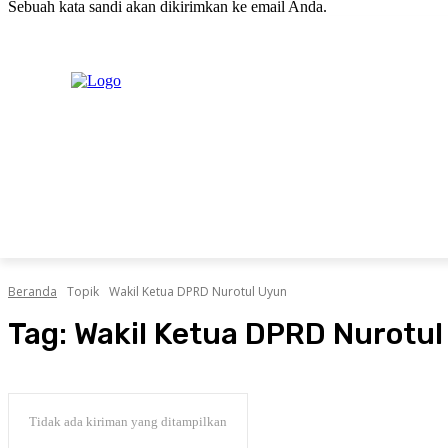
Sebuah kata sandi akan dikirimkan ke email Anda.
C
Jumat, Agustus 7, 2026
Masuk / Bergabung
20.1
New York
PERISTIWA
PEMERINTAHAN
HUKRIM
POLITIK
Beranda
Topik
Wakil Ketua DPRD Nurotul Uyun
Tag:
Wakil Ketua DPRD Nurotu
Tidak ada kiriman yang ditampilkan