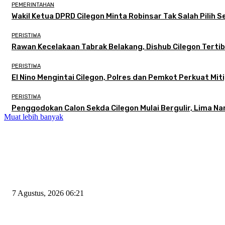
PEMERINTAHAN
Wakil Ketua DPRD Cilegon Minta Robinsar Tak Salah Pilih
PERISTIWA
Rawan Kecelakaan Tabrak Belakang, Dishub Cilegon Tertibk
PERISTIWA
El Nino Mengintai Cilegon, Polres dan Pemkot Perkuat Miti
PERISTIWA
Penggodokan Calon Sekda Cilegon Mulai Bergulir, Lima N
Muat lebih banyak
EDITOR PICKS
Tiga Aset Jumbo Pemkot Cilegon Bernilai Puluhan Miliar Belum Dimanfa
7 Agustus, 2026 06:21
Wakil Ketua DPRD Cilegon Minta Robinsar Tak Salah Pilih Sekda Defini