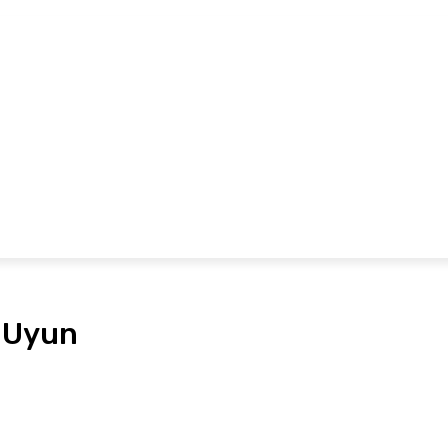
Hubungi Kami
Pedoman Media Siber
Redaksi
MARITIM
EKONOMI
OLAHRAGA
ADVETORIAL
P
l Uyun