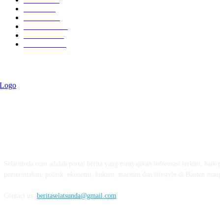
Politik
757
Maritim
372
Kesehatan
331
Ekonomi
274
Pendidikan
97
ABOUT US
Selatsunda.com adalah portal berita yang menyajikan informasi terkini, baik p
pemerintahan, politik, ekonomi, hukum, maritim dan lifestyle di Banten mau
Contact us:
beritaselatsunda@gmail.com
FOLLOW US