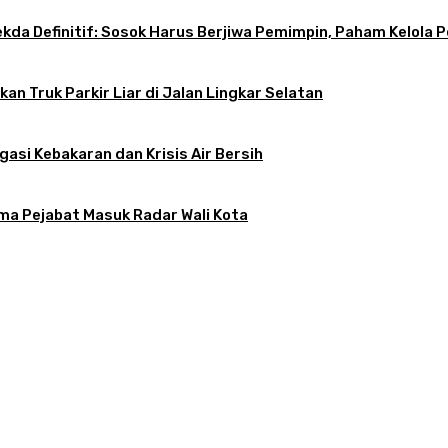
 Sekda Definitif: Sosok Harus Berjiwa Pemimpin, Paham Kelo
an Truk Parkir Liar di Jalan Lingkar Selatan
gasi Kebakaran dan Krisis Air Bersih
ama Pejabat Masuk Radar Wali Kota
atkan, Apa Kendalanya?
tif: Sosok Harus Berjiwa Pemimpin, Paham Kelola Pemerintahan dan Pengangg