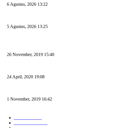
6 Agustus, 2026 13:22
Rawan Kecelakaan Tabrak Belakang, Dishub Cilegon Tertibkan Truk Parkir
5 Agustus, 2026 13:25
POPULAR POSTS
Kapal Portlink V Terbakar di Merak, 15 Orang Penumpang Meninggal Du
26 November, 2019 15:40
Pemudik Boleh Menyeberang di Pelabuhan Merak, Asalkan Bukan Dari 
24 April, 2020 19:08
Angin di Pelabuhan Merak Mengamuk, Fasilitas Rusak dan Jadwal Kapal 
1 November, 2019 16:42
POPULAR CATEGORY
Peristiwa
10167
Pemerintahan
3319
Hukrim
763